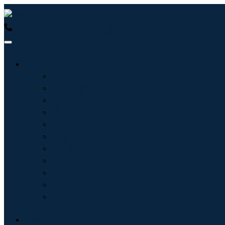
USA : +1 (855) 467-7775 (免费电话)
UK : +44 8085 022397
行业
信息技术
卫生保健
机械设备
汽车与运输
食品和饮料
能源与电力
航空航天与国防
农业
化学品与材料
建筑学
消费品
博客