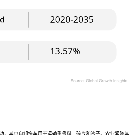
推动，其中自卸拖车用于运输重骨料、碎片和沙子。农业紧随其