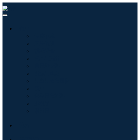
行业
信息技术
卫生保健
机械设备
汽车与运输
食品和饮料
能源与电力
航空航天与国防
农业
化学品与材料
建筑学
消费品
博客
关于我们