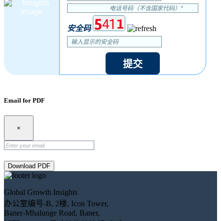
安全码
提交
Email for PDF
×
Download PDF
Global Growth Insights
办公室编号-B, 2楼, Icon Tower,
Baner-Mhalunge Road, Baner,