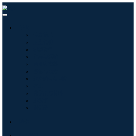
行业
信息技术
卫生保健
机械设备
汽车与运输
食品和饮料
能源与电力
航空航天与国防
农业
化学品与材料
建筑学
消费品
博客
关于我们