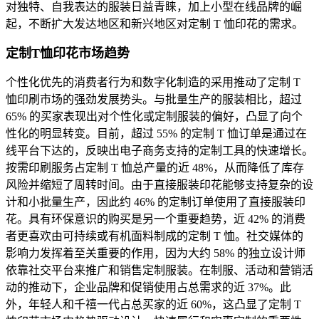
对独特、自我表达的服装日益青睐，加上小型在线品牌的崛
起，不断扩大发达地区和新兴地区对定制 T 恤印花的需求。
定制T恤印花市场趋势
个性化优先的消费者行为和数字化制造的采用推动了定制 T
恤印刷市场的强劲发展势头。与批量生产的服装相比，超过
65% 的买家表现出对个性化或定制服装的偏好，凸显了向个
性化的明显转变。目前，超过 55% 的定制 T 恤订单是通过在
线平台下达的，反映出电子商务支持的定制工具的快速增长。
按需印刷服务占定制 T 恤总产量的近 48%，从而降低了库存
风险并缩短了周转时间。由于直接服装印花能够支持复杂的设
计和小批量生产，因此约 46% 的定制订单使用了直接服装印
花。具有环保意识的购买是另一个重要趋势，近 42% 的消费
者更喜欢由可持续或有机面料制成的定制 T 恤。社交媒体的
影响力发挥着至关重要的作用，因为大约 58% 的独立设计师
依靠社交平台来推广和销售定制服装。在制服、活动和营销活
动的推动下，企业品牌和促销使用占总需求的近 37%。此
外，年轻人和千禧一代占总买家的近 60%，这凸显了定制 T