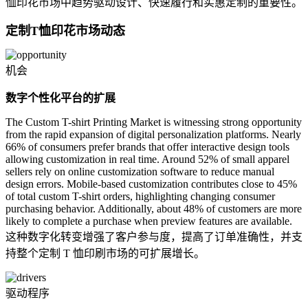
恤印花市场中趋势驱动设计、快速履行和实惠定制的重要性。
定制T恤印花市场动态
机会
数字个性化平台的扩展
The Custom T-shirt Printing Market is witnessing strong opportunity
from the rapid expansion of digital personalization platforms. Nearly
66% of consumers prefer brands that offer interactive design tools
allowing customization in real time. Around 52% of small apparel
sellers rely on online customization software to reduce manual
design errors. Mobile-based customization contributes close to 45%
of total custom T-shirt orders, highlighting changing consumer
purchasing behavior. Additionally, about 48% of customers are more
likely to complete a purchase when preview features are available.
这种数字化转变增强了客户参与度，提高了订单准确性，并支
持整个定制 T 恤印刷市场的可扩展增长。
驱动程序