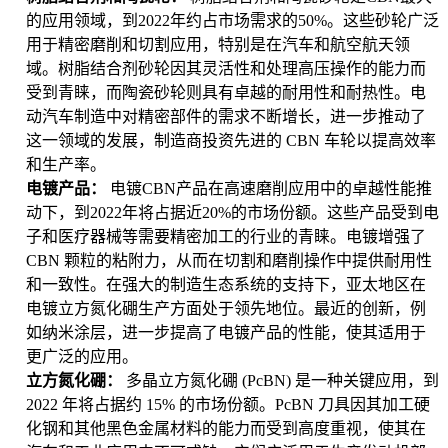
的应用领域，到2022年约占市场需求的50%。这些砂轮广泛
用于精密磨削和切割应用，特别是在汽车和航空航天领
域。树脂结合剂砂轮因其灵活性和处理高压操作的能力而
受到青睐，而陶瓷砂轮则具有卓越的耐用性和耐热性。电
动汽车制造中对精密部件的需求不断增长，进一步推动了
这一领域的发展，制造商投资先进的 CBN 车轮以提高效率
和生产率。
电镀产品：
电镀CBN产品在高速磨削应用中的卓越性能推
动下，到2022年将占据近20%的市场份额。这些产品受到电
子和医疗器械等需要精密加工的行业的青睐。电镀增强了
CBN 颗粒的粘附力，从而在切割和磨削操作中提供耐用性
和一致性。在强大的制造生态系统的支持下，亚太地区在
电镀立方氮化硼生产方面处于领先地位。最近的创新，例
如纳米涂层，进一步提高了电镀产品的性能，使其适用于
更广泛的应用。
立方氮化硼：
多晶立方氮化硼 (PcBN) 是一种关键应用，到
2022 年将占据约 15% 的市场份额。PcBN 刀具因其加工硬
化钢和其他黑色金属材料的能力而受到高度重视，使其在