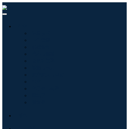
行业
信息技术
卫生保健
机械设备
汽车与运输
食品和饮料
能源与电力
航空航天与国防
农业
化学品与材料
建筑学
消费品
博客
关于我们