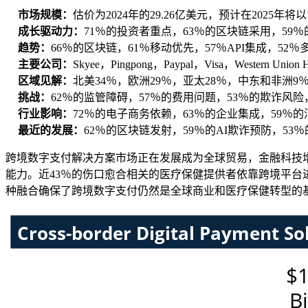
市场规模：
估价为2024年的29.26亿美元，预计在2025年将
成长驱动力：
71％的投资者重点，63％的区块链采用，59
趋势：
66％的区块链，61％移动优先，57％API集成，52
主要公司：
Skyee，Pingpong，Paypal，Visa，Western Union H
区域见解：
北美34％，欧洲29％，亚太28％，中东和非洲9
挑战：
62％的监管障碍，57％的费用问题，53％的欺诈风
行业影响：
72％的电子商务依赖，63％的企业集成，59％
最近的发展：
62％的区块链发射，59％的AI欺诈预防，53
跨境数字支付解决方案市场正在发展成为全球贸易，金融科技增
能力。近43％的伤口愈合相关的医疗保健提供者依靠跨境平台
种融合确保了跨境数字支付仍然是全球商业和医疗保健转型的