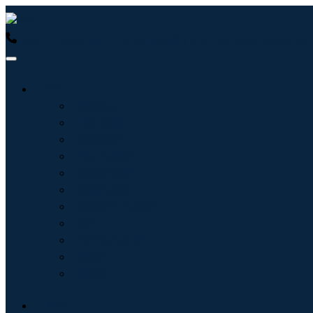
USA : +1 (855) 467-7775 (免费电话)
UK : +44 8085 022397
行业
信息技术
卫生保健
机械设备
汽车与运输
食品和饮料
能源与电力
航空航天与国防
农业
化学品与材料
建筑学
消费品
博客