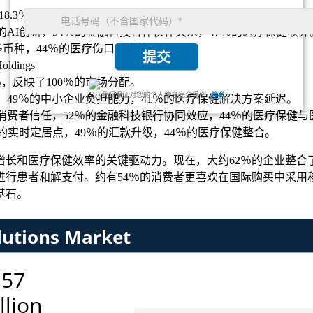
以18.3％的复合年增长率在2025年达到34.61亿美元，达到157亿美
％的AI创新，54％的金融科技合作伙伴关系，47％的医疗保健收养
％多币种，44％的医疗伤口愈合护理。
提交
oldings
％，反映了100％的市场分配。
我们保证对您的个人信息完全保密.
隐私
险，49％的中小企业负担能力，41％的医疗保健解决方案延迟。
的消费者信任，52％的金融科技银行协同效应，44％的医疗保健
％的实时定居点，49％的汇款升级，44％的医疗保健整合。
长和医疗保健效率的关键驱动力。现在，大约62％的企业整合
进行患者和解支付。约有54％的消费者更喜欢在国际购买中采用
基石。