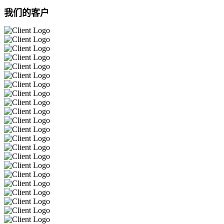
我们的客户