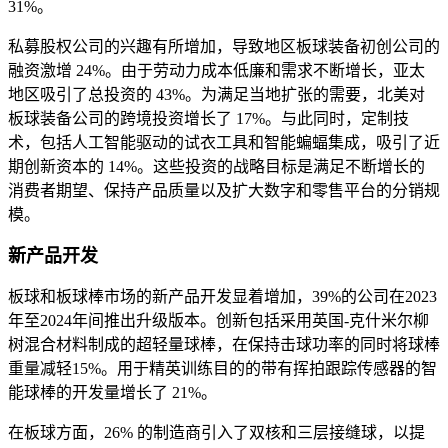
31%。
私募股权公司的兴趣有所增加，导致地区板球装备初创公司的
融资激增 24%。由于劳动力成本低廉和需求不断增长，亚太
地区吸引了总投资的 43%。为满足当地扩张的需要，北美对
板球装备公司的跨境投资增长了 17%。与此同时，定制技
术，包括人工智能驱动的试衣工具和智能蝙蝠集成，吸引了近
期创新资本的 14%。这些投资的战略目标是满足不断增长的
消费者期望、保持产品质量以及扩大数字和零售平台的分销规
模。
新产品开发
板球和板球棒市场的新产品开发显着增加，39%的公司在2023
年至2024年间推出升级版本。创新包括采用英国-克什米尔柳
树混合材料制成的超轻量球棒，在保持击球功率的同时将球棒
重量减轻15%。用于精英训练目的的带有挥拍跟踪传感器的智
能球棒的开发量增长了 21%。
在板球方面，26% 的制造商引入了双核和三层接缝球，以提