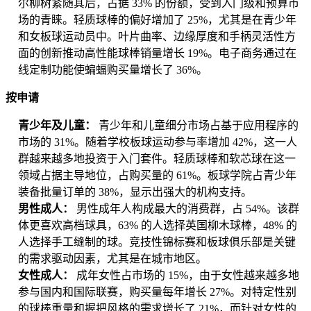
尔柳树紧随其后，占据 33% 的份额，受到入门级和预算市
场的青睐。轻质球棒的偏好增加了 25%，尤其是在青少年
和女板球运动员中。叶片曲率、边缘厚度和手柄灵活性方
面的创新推动高性能球棒销量增长 19%。电子商务通过在
线定制功能使蝙蝠购买量增长了 36%。
按申请
青少年及儿童：
青少年和儿童细分市场占基于应用程序的
市场的 31%。随着学校板球运动参与率增加 42%，这一人
群越来越多地投资于入门套件。轻质球棒和软芯球在这一
领域占据主导地位，占购买量的 61%。板球学院占青少年
装备批量订单的 38%，显示出强大的机构支持。
男性成人：
男性成年人构成最大的消费群，占 54%。该群
体更喜欢高档球具，63% 的人选择英国柳木球棒，48% 的
人选择手工缝制的球。竞技性锦标赛和板球俱乐部是关键
的需求驱动因素，尤其是在城市地区。
女性成人：
成年女性占市场的 15%，由于女性越来越多地
参与国内和国际联赛，购买量每年增长 27%。对特定性别
的球棒重量和握把风格的需求增长了 21%，而针对女性的