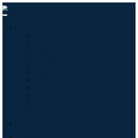
行业
信息技术
卫生保健
机械设备
汽车与运输
食品和饮料
能源与电力
航空航天与国防
农业
化学品与材料
建筑学
消费品
博客
关于我们