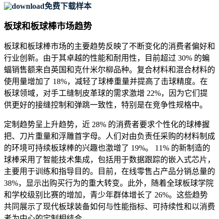
免费下载样本
板球和板球棒市场趋势
板球和板球棒市场的主要趋势反映了不断变化的消费者偏好和
行业创新。由于其卓越的性能和耐用性，目前超过 30% 的蝙
蝠销售额来自英国和克什米尔柳品种。复合材料和混合材料的
使用量增加了 18%，减轻了球棒重量并提高了击球精度。在
板球领域，对手工缝制皮革球的需求激增 22%，因为它们提
供更好的接缝控制和弹跳一致性，特别是在竞争性规格中。
定制趋势呈上升趋势，近 28% 的消费者要求个性化的球棒握
把、刀片重量和浮雕首字母。人们对由负责任采购的材料制成
的环境可持续板球棒的兴趣也激增了 19%。 11% 的新制造的
球棒采用了智能技术集成，包括用于数据跟踪的嵌入式芯片，
主要用于训练和指导目的。目前，在线零售占产品分销总量的
38%，显示出购买行为的重大转变。此外，随着全球板球学院
和学校级别比赛的增加，青少年群体增长了 26%。这些趋势
共同展示了现代板球装备如何与性能指标、可持续性和以消费
者为中心的定制相结合。