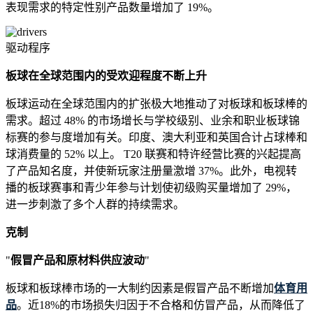
表现需求的特定性别产品数量增加了 19%。
驱动程序
板球在全球范围内的受欢迎程度不断上升
板球运动在全球范围内的扩张极大地推动了对板球和板球棒的
需求。超过 48% 的市场增长与学校级别、业余和职业板球锦
标赛的参与度增加有关。印度、澳大利亚和英国合计占球棒和
球消费量的 52% 以上。 T20 联赛和特许经营比赛的兴起提高
了产品知名度，并使新玩家注册量激增 37%。此外，电视转
播的板球赛事和青少年参与计划使初级购买量增加了 29%，
进一步刺激了多个人群的持续需求。
克制
"
假冒产品和原材料供应波动
"
板球和板球棒市场的一大制约因素是假冒产品不断增加
体育用
品
。近18%的市场损失归因于不合格和仿冒产品，从而降低了