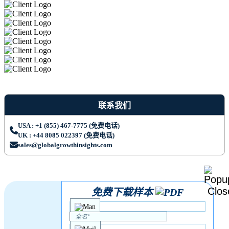
联系我们
USA : +1 (855) 467-7775 (免费电话)
UK : +44 8085 022397 (免费电话)
sales@globalgrowthinsights.com
免费下载样本