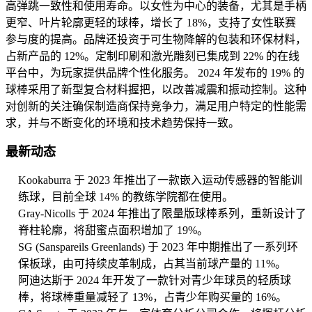
高弹跳一致性和使用寿命。以女性为中心的装备，尤其是手柄
更窄、叶片轮廓更轻的球棒，增长了 18%，支持了女性联赛
参与度的提高。品牌还投资于可生物降解的包装和环保材料，
占新产品的 12%。定制印刷和激光雕刻已集成到 22% 的在线
平台中，为玩家提供品牌个性化服务。 2024 年发布的 19% 的
球棒采用了新型复合材料握把，以改善减震和振动控制。这种
对创新的关注确保制造商保持竞争力，满足用户特定的性能需
求，并与不断变化的环境和技术趋势保持一致。
最新动态
Kookaburra 于 2023 年推出了一款嵌入运动传感器的智能训
练球，目前全球 14% 的教练学院都在使用。
Gray-Nicolls 于 2024 年推出了限量版球棒系列，重新设计了
脊柱轮廓，将甜蜜点面积增加了 19%。
SG (Sanspareils Greenlands) 于 2023 年中期推出了一系列环
保板球，由可持续皮革制成，占其当前球产量的 11%。
阿迪达斯于 2024 年开发了一款针对青少年球员的轻质球
棒，将球棒重量减轻了 13%，占青少年购买量的 16%。