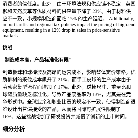
消费者的信任度。此外，由于环境法规和供应链不稳定，英国
柳和天然皮革等优质材料的供应量下降了 23%。由于材料供
应不一致，小规模制造商面临 15% 的生产延迟。 Additionally,
import tariffs and regional tax policies impact the pricing of high-end
equipment, resulting in a 12% drop in sales in price-sensitive
markets.
挑战
"
制造成本高，产品标准化有限
"
制造板球和球棒涉及高昂的运营成本，影响整体定价策略。优
质柳树的采伐成本飙升了 21%，而手工皮球的生产成本由于
劳动密集型流程而增加了 17%。此外，球棒尺寸、重量比和
球缝质量缺乏标准化，导致产品废品率为 13%，尤其是在竞
争形式中。全球业余和职业比赛的规定不一致，使得制造商很
难设计出普遍接受的产品，从而将国际可扩展性限制了
16%。这些挑战增加了研发投资并减慢了创新的上市时间。
细分分析