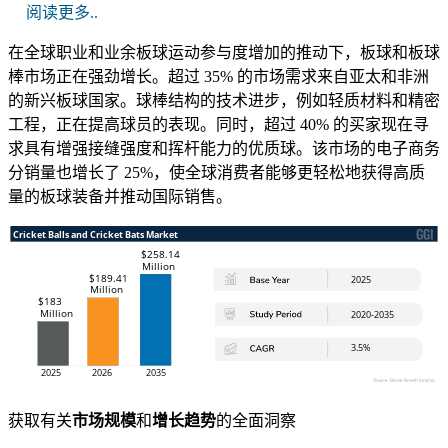
阅读更多..
在全球职业和业余板球运动参与度增加的推动下，板球和板球
棒市场正在强劲增长。超过 35% 的市场需求来自亚太和非洲
的新兴板球国家。球棒结构的技术进步，例如轻质材料和精密
工程，正在提高球员的表现。同时，超过 40% 的买家现在寻
求具有增强接缝强度和挥杆能力的优质球。该市场的电子商务
分销量也增长了 25%，使全球消费者能够更轻松地获得高质
量的板球装备并推动国际销售。
获取有关
市场规模
和
增长趋势
的全面洞察