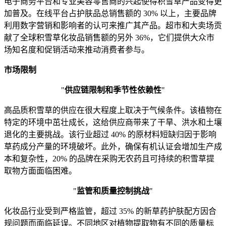
电子商务平台和专业美容零售商的兴起使得积雪草产品变得更
加普及。在线平台占护肤品总销售额的 30% 以上，主要品牌
利用数字营销和影响者的认可来推广其产品。超市和大卖场贡
献了全球积雪草化妆品销售额的另外 36%，它们提供大众市
场知名度和促销活动来推动消费者参与。
市场限制
"
供应链限制和季节性依赖性
"
高品质积雪草的供应在很大程度上取决于气候条件。该植物在
特定的环境中茁壮成长，这给供应商带来了干旱、洪水和土壤
退化的主要挑战。该行业超过 40% 的原材料短缺归因于影响
草药成分产量的环境破坏。此外，确保有机认证会增加生产成
本和复杂性，20% 的品牌在采购无农药且可持续的积雪草提
取物方面面临困难。
"
监管和质量控制挑战
"
化妆品行业受到严格监管，超过 35% 的新草药护肤配方因合
规问题而面临延误。不同地区对植物提取物有不同的质量标