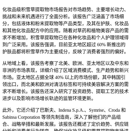
化妆品级积雪草提取物市场报告对市场趋势、主要增长动力、
挑战和未来机遇进行了全面分析。该报告广泛涵盖了市场细
分，包括液体和粉末提取物等产品类型，及其在护肤、化妆品
和其他化妆品配方中的应用。随着对草药和植物美容产品的需
求不断增加，积雪草提取物已在各种化妆品和个人护理领域得
到广泛采用。该报告强调，目前亚太地区超过 60% 新推出的
护肤品都将积雪草作为主要成分，反映了消费者强烈的偏好。
从地域上看，该报告考察了北美、欧洲、亚太地区以及中东和
非洲的市场表现，详细介绍了区域消费模式、生产趋势和新兴
市场。亚太地区占据全球 40% 以上的市场份额，其中韩国引
领出口，而北美和欧洲对清洁标签和可持续美容解决方案的需
求不断增长。该报告还深入研究了投资趋势、提取工艺的技术
进步以及影响市场增长轨迹的监管环境更新。
此外，它还介绍了巴斯夫、Indena S.p.A.、Symrise、Croda 和
Sabinsa Corporation 等领先制造商，深入了解他们的产品组
合、战略举措和最新发展。该报告还概述了定价趋势、供应链