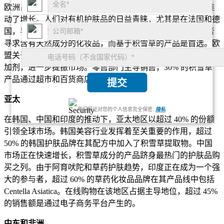
欧洲占据全球近 20% 的市场份额，其中德国、法国和英国推
动了增长。人们对有机护肤品的日益青睐，尤其是在法国和德
国，导致对积雪草配方的需求增加。超过 50% 的欧洲消费者
寻求含有天然成分的化妆品，而基于积雪草的产品是首选。欧
盟关于合成化学品的法规鼓励品牌用植物性替代品取代人工添
加剂，进一步提振市场。零售部门主导销售，30% 的积雪草
产品通过超市和百货商店销售。
提交
亚太
我们保证对您的个人信息完全保密.
隐私
在韩国、中国和印度的推动下，亚太地区以超过 40% 的份额
引领全球市场。韩国美容行业发挥着至关重要的作用，超过
50% 的韩国护肤品牌在其配方中加入了积雪草提取物。中国
市场正在快速增长，积雪草成分的产品跻身最热门的护肤品购
买之列。由于阿育吠陀和草药护肤趋势，印度正在成为一个强
大的参与者，超过 60% 的草药化妆品品牌在其产品线中包括
Centella Asiatica。在线购物在该地区占据主导地位，超过 45%
的销售额是通过电子商务平台产生的。
中东和非洲