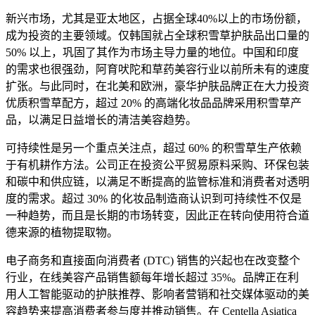
新兴市场，尤其是亚太地区，占据全球40%以上的市场份额，
成为投资的主要领域。仅韩国就占全球积雪草护肤品出口量的
50% 以上，巩固了其作为市场主导力量的地位。中国和印度
的需求也很强劲，阿育吠陀和草药美容行业以前所未有的速度
扩张。与此同时，在北美和欧洲，豪华护肤品牌正在大力投资
优质积雪草配方，超过 20% 的高端化妆品品牌采用积雪草产
品，以满足日益增长的清洁美容趋势。
可持续性是另一个重点关注点，超过 60% 的积雪草生产依赖
于有机耕作方法。公司正在投资公平贸易原料采购、环保包装
和碳中和供应链，以满足不断提高的监管标准和消费者对透明
度的需求。超过 30% 的化妆品制造商认识到可持续性不仅是
一种趋势，而且是长期的市场转变，因此正在转向使用符合道
德来源的植物提取物。
电子商务和直接面向消费者 (DTC) 销售的兴起也在改变整个
行业，在线美容产品销售额每年增长超过 35%。品牌正在利
用人工智能驱动的护肤推荐、影响者营销和社交媒体驱动的美
容趋势来提高消费者参与度并推动销售。在 Centella Asiatica