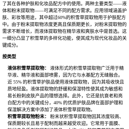
了其在各种护肤和化妆品配方中的使用。两种主要类型——液
体和粉末提取物——可满足不同的配方需求。应用领域涵盖护
肤、彩妆等用途，其中超过60%的积雪草提取物用于护肤配方
中。由于粉末提取物浓度更高且保质期更长，对粉末提取物的
需求不断增长，而液体提取物在精华液和爽肤水中是首选。这
一细分凸显了积雪草的多样化功能，使其成为现代化妆品的关
键成分。
按类型
液体积雪草提取物：
液体形式的积雪草提取物广泛用于精
华液、精华液和面部喷雾，因为它与水基配方无缝融合。
近 55% 的积雪草护肤品使用液体提取物，因为其吸收快且
质地轻盈。液体提取物的舒缓和保湿特性使其成为敏感和
易长粉刺皮肤产品的理想选择。此外，它还是抗衰老和亮
白配方中的关键成分，40% 的优质护肤品牌在面部护理和
保湿解决方案中添加了液体积雪草提取物。
积雪草提取物粉末：
粉末状积雪草提取物因其浓度较高、
保质期较长且易于配制而越来越受欢迎。它常用于面膜、