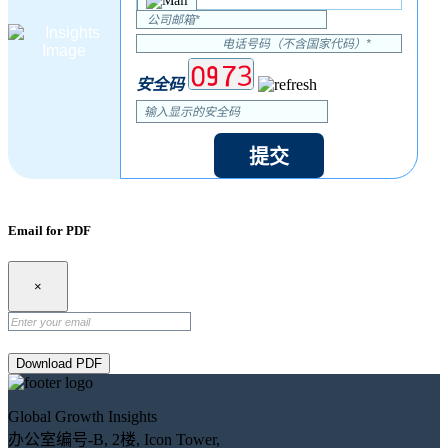
安全码
提交
Email for PDF
×
Download PDF
Global Growth Insights
办公室编号-B, 2楼, Icon Tower,