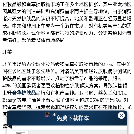
化妆品级积雪草提取物市场正在多个地区扩张，其中亚太地区
因其强大的制造基础和高消费需求而占据主导地位。由于消费
者对天然护肤品的认识不断提高，北美和欧洲正在经历显着增
长。中东和非洲正在成为一个潜在市场，对有机美容产品的需
求不断增长。每个地区都有独特的增长动力、分销渠道和消费
者偏好，影响着整体市场格局。
北美
北美市场约占全球化妆品级积雪草提取物市场的25%，其中美
国在该地区处于领先地位。对清洁美容和经过皮肤病学测试的
护肤品的需求不断增长，推动了积雪草产品的采用。超过
40% 的美国消费者更喜欢植物性护肤解决方案，导致销售额
上升
奢华护肤品
品牌和有机产品线。亚马逊、丝芙兰和 Ulta
Beauty 等电子商务平台贡献了该地区超过 35% 的销售额。对
积雪草精华液、抗衰老霜和舒缓疗法的需求正在不断增长，尤
×
其是千禧一代和 Z 世代消费者。
免费下载样本
欧洲