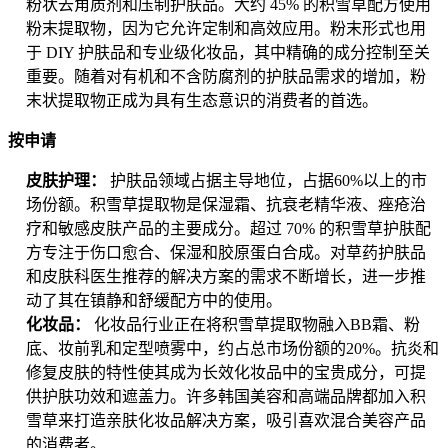
粉状去角质剂和压制护肤品。大约 45% 的积雪草配方使用
粉末提取物，因为它允许定制和高效应用。粉末形式也用
于 DIY 护肤品和专业级化妆品，其中精确的成分控制至关
重要。随着对有机和不含防腐剂的护肤品需求的增加，粉
末状提取物正成为具有生态意识的消费者的首选。
按申请
皮肤护理：
护肤品领域占据主导地位，占据60%以上的市
场份额。积雪草提取物是保湿霜、抗衰老精华液、痤疮治
疗和敏感皮肤产品的主要成分。超过 70% 的积雪草护肤配
方专注于伤口愈合、保湿和胶原蛋白合成。对草药护肤品
和皮肤科医生推荐的解决方案的需求不断增长，进一步推
动了其在镇静和舒缓配方中的使用。
化妆品：
化妆品行业正在将积雪草提取物融入BB霜、粉
底、妆前乳和定型喷雾中，约占总市场份额的20%。抗炎和
修复皮肤的特性使其成为长效化妆品中的宝贵成分，可提
供护肤功效和遮盖力。许多韩国美容和高端品牌都加入积
雪草来打造亲肤化妆品解决方案，吸引喜欢混合美容产品
的消费者。