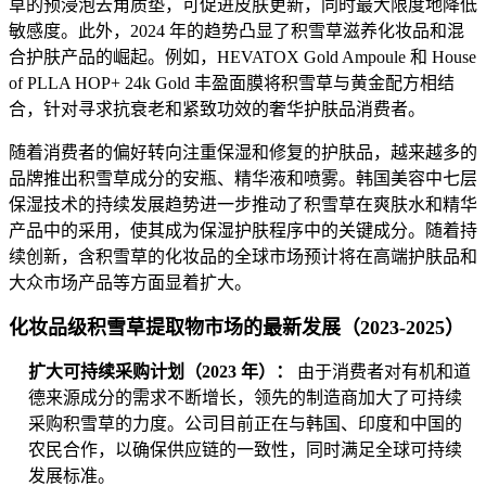
草的预浸泡去角质垫，可促进皮肤更新，同时最大限度地降低
敏感度。此外，2024 年的趋势凸显了积雪草滋养化妆品和混
合护肤产品的崛起。例如，HEVATOX Gold Ampoule 和 House
of PLLA HOP+ 24k Gold 丰盈面膜将积雪草与黄金配方相结
合，针对寻求抗衰老和紧致功效的奢华护肤品消费者。
随着消费者的偏好转向注重保湿和修复的护肤品，越来越多的
品牌推出积雪草成分的安瓶、精华液和喷雾。韩国美容中七层
保湿技术的持续发展趋势进一步推动了积雪草在爽肤水和精华
产品中的采用，使其成为保湿护肤程序中的关键成分。随着持
续创新，含积雪草的化妆品的全球市场预计将在高端护肤品和
大众市场产品等方面显着扩大。
化妆品级积雪草提取物市场的最新发展（2023-2025）
扩大可持续采购计划（2023 年）：
由于消费者对有机和道
德来源成分的需求不断增长，领先的制造商加大了可持续
采购积雪草的力度。公司目前正在与韩国、印度和中国的
农民合作，以确保供应链的一致性，同时满足全球可持续
发展标准。