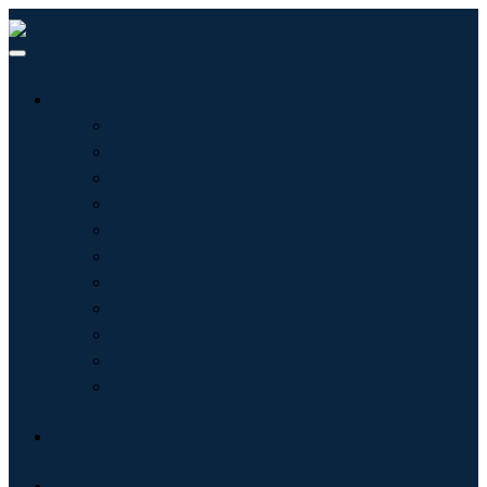
行业
信息技术
卫生保健
机械设备
汽车与运输
食品和饮料
能源与电力
航空航天与国防
农业
化学品与材料
建筑学
消费品
博客
关于我们