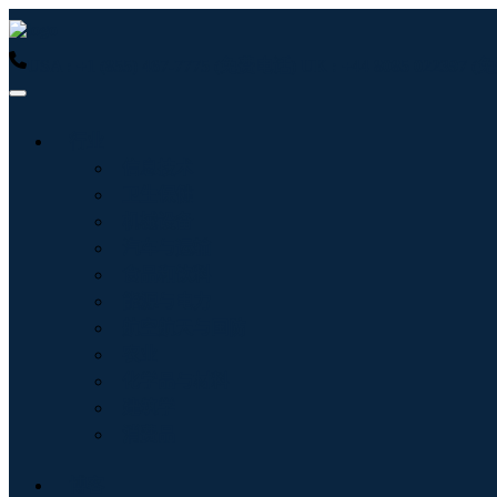
USA : +1 (855) 467-7775 (免费电话)
UK : +44 8085 022397
行业
信息技术
卫生保健
机械设备
汽车与运输
食品和饮料
能源与电力
航空航天与国防
农业
化学品与材料
建筑学
消费品
博客