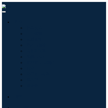
行业
信息技术
卫生保健
机械设备
汽车与运输
食品和饮料
能源与电力
航空航天与国防
农业
化学品与材料
建筑学
消费品
博客
关于我们