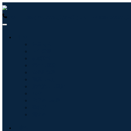
USA : +1 (855) 467-7775 (免费电话)
UK : +44 8085 022397
行业
信息技术
卫生保健
机械设备
汽车与运输
食品和饮料
能源与电力
航空航天与国防
农业
化学品与材料
建筑学
消费品
博客