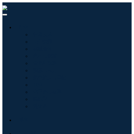
行业
信息技术
卫生保健
机械设备
汽车与运输
食品和饮料
能源与电力
航空航天与国防
农业
化学品与材料
建筑学
消费品
博客
关于我们