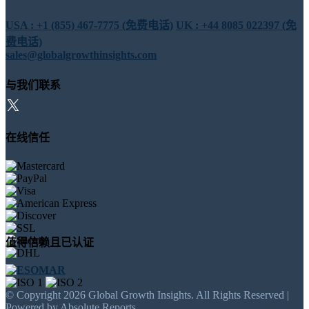
USA : +1 (855) 467-7775 (免费电话)
UK : +44 8085 022397 (免
费电话)
sales@globalgrowthinsights.com
与我们联系
在线信任
值得信赖且已认证
© Copyright 2026 Global Growth Insights. All Rights Reserved |
Powered by Absolute Reports.