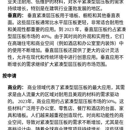
业关注耐用、低维护的材料，对水平紧凑型层压板的需求
持续增长，特别是在建筑行业蓬勃发展的地区。
垂直的：
垂直紧凑层压板用于墙板、橱柜和其他垂直表
面。这些层压板通常比水平层压板更轻，非常适合耐用性
和美观性都重要的应用。到 2023 年，垂直层压板约占紧凑
型层压板市场的 40%。由于其时尚的外观和实用性，它们
在高端住宅和商业空间（例如酒店和办公室室内装饰）中
的使用不断增加。垂直层压板还提供了更大的设计灵活
性，允许在现代和传统环境中进行创意应用。垂直应用不
断增长的需求继续扩大紧凑型层压板的市场范围。
按申请
商业的：
商业领域代表了紧凑型层压板的最大应用，其需
求是由人流量大的区域对耐用且美观的材料的需求驱动
的。 2023年，商业应用约占紧凑型层压板市场的50%。这
些材料广泛用于办公室、零售店、餐厅和酒店的台面、家
具和墙板。人们越来越重视创造现代、时尚和功能性的商
业空间，导致对紧凑型层压板的需求不断增加，尤其是在
高档设计中。随着全球商业建筑项目持续增长，这些环境