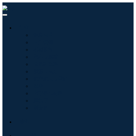
行业
信息技术
卫生保健
机械设备
汽车与运输
食品和饮料
能源与电力
航空航天与国防
农业
化学品与材料
建筑学
消费品
博客
关于我们