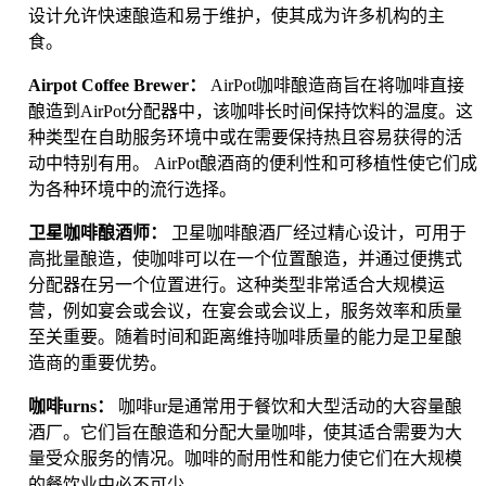
设计允许快速酿造和易于维护，使其成为许多机构的主
食。
Airpot Coffee Brewer：
AirPot咖啡酿造商旨在将咖啡直接
酿造到AirPot分配器中，该咖啡长时间保持饮料的温度。这
种类型在自助服务环境中或在需要保持热且容易获得的活
动中特别有用。 AirPot酿酒商的便利性和可移植性使它们成
为各种环境中的流行选择。
卫星咖啡酿酒师：
卫星咖啡酿酒厂经过精心设计，可用于
高批量酿造，使咖啡可以在一个位置酿造，并通过便携式
分配器在另一个位置进行。这种类型非常适合大规模运
营，例如宴会或会议，在宴会或会议上，服务效率和质量
至关重要。随着时间和距离维持咖啡质量的能力是卫星酿
造商的重要优势。
咖啡urns：
咖啡ur是通常用于餐饮和大型活动的大容量酿
酒厂。它们旨在酿造和分配大量咖啡，使其适合需要为大
量受众服务的情况。咖啡的耐用性和能力使它们在大规模
的餐饮业中必不可少。