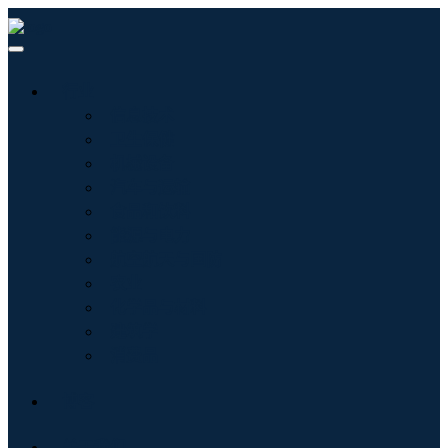
行业
信息技术
卫生保健
机械设备
汽车与运输
食品和饮料
能源与电力
航空航天与国防
农业
化学品与材料
建筑学
消费品
博客
关于我们