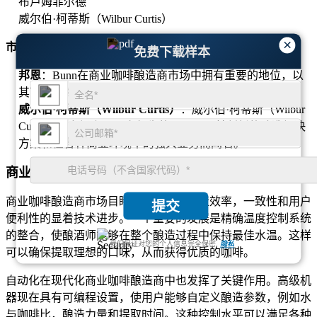
布卢姆菲尔德
威尔伯·柯蒂斯（Wilbur Curtis）
×
市场份额最高的顶级公司
免费下载样本
邦恩
：Bunn在商业咖啡酿造商市场中拥有重要的地位，以
其可靠和高效的酿造设备范围广泛。
威尔伯·柯蒂斯（Wilbur Curtis）
：威尔伯·柯蒂斯（Wilbur
Curtis）是市场上另一家领先的公司，以其创新的酿造解决
方案和在各种商业环境中的强大业务而闻名。
商业咖啡酿酒商市场的技术进步
商业咖啡酿造商市场目睹了旨在提高酿造效率，一致性和用户
提交
便利性的显着技术进步。一个重要的发展是精确温度控制系统
的整合，使酿酒师能够在整个酿造过程中保持最佳水温。这样
我们保证对您的个人信息完全保密.
隐私
可以确保提取理想的口味，从而获得优质的咖啡。
自动化在现代化商业咖啡酿造商中也发挥了关键作用。高级机
器现在具有可编程设置，使用户能够自定义酿造参数，例如水
与咖啡比，酿造力量和提取时间。这种控制水平可以满足各种