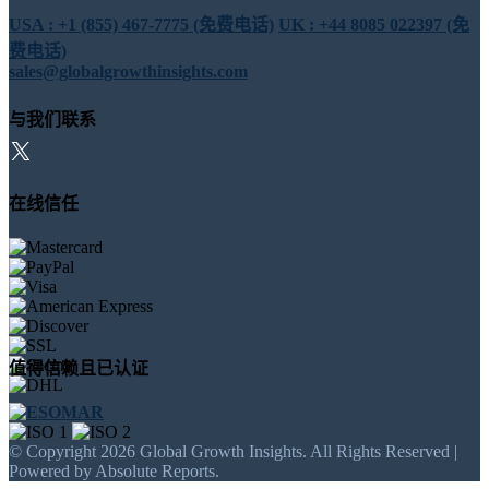
USA : +1 (855) 467-7775 (免费电话)
UK : +44 8085 022397 (免
费电话)
sales@globalgrowthinsights.com
与我们联系
在线信任
值得信赖且已认证
© Copyright 2026 Global Growth Insights. All Rights Reserved |
Powered by Absolute Reports.