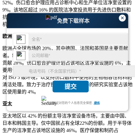
52%。伤口愈合护理应用占诊断中心和生产单位洁净室设置的
9%。该地区超过 16% 的医院洁净室投资用于先进伤口敷料和
抗菌产品制造。此外，11% 的北美洁净室升级包括自动化和
×
免费下载样本
机器人处理，用于伤口监测设备中高效生物传感器的开发。
欧洲
欧洲占全球市场的 20%，其中德国、法国和英国是主要贡献
者。制药洁净室占欧洲需求的 48%，而医疗设备生产设施则
贡献 28%。伤口愈合护理计划占该地区洁净室设施的 6%，主
要用于抗菌产品包装和无菌诊断。大约 14% 的洁净室升级针
对 ISO 5 级环境，以支持伤口敷料中使用的生物相容性材料的
清洁处理。致力于治疗技术和生物传感器的研究实验室占该地
提交
区使用量的 4%。
亚太
我们保证对您的个人信息完全保密.
隐私
亚太地区以 42% 的份额主导洁净室设备市场，主要由中国、
日本和韩国主导。仅中国就占有全球22%的份额。用于半导体
生产的洁净室占该地区设施的 46%。医疗保健和制药占