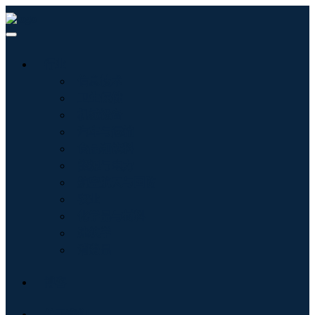
行业
信息技术
卫生保健
机械设备
汽车与运输
食品和饮料
能源与电力
航空航天与国防
农业
化学品与材料
建筑学
消费品
博客
关于我们