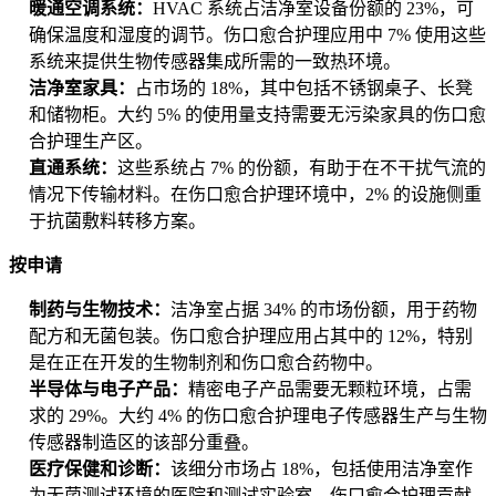
暖通空调系统：
HVAC 系统占洁净室设备份额的 23%，可
确保温度和湿度的调节。伤口愈合护理应用中 7% 使用这些
系统来提供生物传感器集成所需的一致热环境。
洁净室家具：
占市场的 18%，其中包括不锈钢桌子、长凳
和储物柜。大约 5% 的使用量支持需要无污染家具的伤口愈
合护理生产区。
直通系统：
这些系统占 7% 的份额，有助于在不干扰气流的
情况下传输材料。在伤口愈合护理环境中，2% 的设施侧重
于抗菌敷料转移方案。
按申请
制药与生物技术：
洁净室占据 34% 的市场份额，用于药物
配方和无菌包装。伤口愈合护理应用占其中的 12%，特别
是在正在开发的生物制剂和伤口愈合药物中。
半导体与电子产品：
精密电子产品需要无颗粒环境，占需
求的 29%。大约 4% 的伤口愈合护理电子传感器生产与生物
传感器制造区的该部分重叠。
医疗保健和诊断：
该细分市场占 18%，包括使用洁净室作
为无菌测试环境的医院和测试实验室。伤口愈合护理贡献