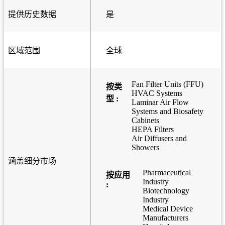
提供历史数据
是
区域范围
全球
Fan Filter Units (FFU)
按类
HVAC Systems
型 :
Laminar Air Flow
Systems and Biosafety
Cabinets
HEPA Filters
Air Diffusers and
Showers
涵盖细分市场
Pharmaceutical
按应用
Industry
:
Biotechnology
Industry
Medical Device
Manufacturers