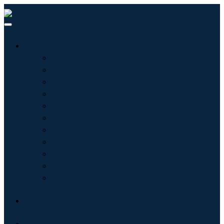
行业
信息技术
卫生保健
机械设备
汽车与运输
食品和饮料
能源与电力
航空航天与国防
农业
化学品与材料
建筑学
消费品
博客
关于我们