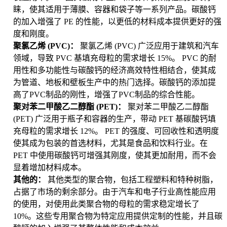
睐，使其适用于薄膜、容器和袋子等一系列产品。碳酸钙
的加入增强了 PE 的性能，以更低的材料成本提供更好的强
度和刚度。
聚氯乙烯 (PVC)：
聚氯乙烯 (PVC) 广泛应用于建筑和汽车
领域，导致 PVC 基填充母粒的需求增长 15%。 PVC 的耐
用性和多功能性与碳酸钙的经济高效特性相结合，使其成
为管道、地板和壁板生产中的热门选择。碳酸钙的添加提
高了PVC制品的刚性，增强了PVC制品的综合性能。
聚对苯二甲酸乙二醇酯 (PET)：
聚对苯二甲酸乙二醇酯
(PET) 广泛用于瓶子和容器的生产，带动 PET 基碳酸钙填
充母粒的需求增长 12%。 PET 的强度、可回收性和透明度
使其成为包装的首选材料，尤其是食品和饮料行业。在
PET 中使用碳酸钙可增强其刚度，使其更加耐用，而不会
显着增加材料成本。
其他的：
其他类型的聚合物，包括工程塑料和特种树脂，
占据了市场的剩余部分。由于汽车和电子行业高性能应用
的使用，对使用此类聚合物的母粒的需求稳定增长了
10%。这些专用聚合物为特定应用提供定制的性能，并且碳