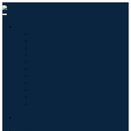
行业
信息技术
卫生保健
机械设备
汽车与运输
食品和饮料
能源与电力
航空航天与国防
农业
化学品与材料
建筑学
消费品
博客
关于我们