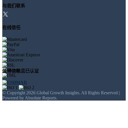
与我们联系
在线信任
值得信赖且已认证
© Copyright 2026 Global Growth Insights. All Rights Reserved |
Powered by Absolute Reports.