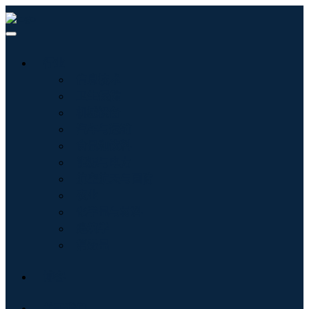
行业
信息技术
卫生保健
机械设备
汽车与运输
食品和饮料
能源与电力
航空航天与国防
农业
化学品与材料
建筑学
消费品
博客
关于我们