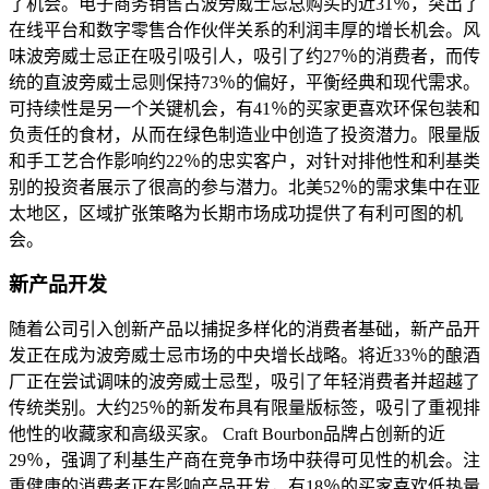
了机会。电子商务销售占波旁威士忌总购买的近31％，突出了
在线平台和数字零售合作伙伴关系的利润丰厚的增长机会。风
味波旁威士忌正在吸引吸引人，吸引了约27％的消费者，而传
统的直波旁威士忌则保持73％的偏好，平衡经典和现代需求。
可持续性是另一个关键机会，有41％的买家更喜欢环保包装和
负责任的食材，从而在绿色制造业中创造了投资潜力。限量版
和手工艺合作影响约22％的忠实客户，对针对排他性和利基类
别的投资者展示了很高的参与潜力。北美52％的需求集中在亚
太地区，区域扩张策略为长期市场成功提供了有利可图的机
会。
新产品开发
随着公司引入创新产品以捕捉多样化的消费者基础，新产品开
发正在成为波旁威士忌市场的中央增长战略。将近33％的酿酒
厂正在尝试调味的波旁威士忌型，吸引了年轻消费者并超越了
传统类别。大约25％的新发布具有限量版标签，吸引了重视排
他性的收藏家和高级买家。 Craft Bourbon品牌占创新的近
29％，强调了利基生产商在竞争市场中获得可见性的机会。注
重健康的消费者正在影响产品开发，有18％的买家喜欢低热量