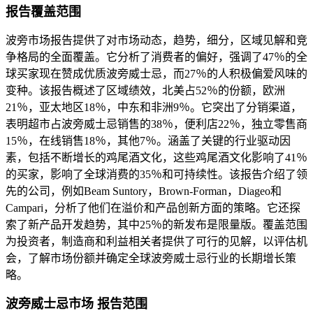
报告覆盖范围
波旁市场报告提供了对市场动态，趋势，细分，区域见解和竞
争格局的全面覆盖。它分析了消费者的偏好，强调了47％的全
球买家现在赞成优质波旁威士忌，而27％的人积极偏爱风味的
变种。该报告概述了区域绩效，北美占52％的份额，欧洲
21％，亚太地区18％，中东和非洲9％。它突出了分销渠道，
表明超市占波旁威士忌销售的38％，便利店22％，独立零售商
15％，在线销售18％，其他7％。涵盖了关键的行业驱动因
素，包括不断增长的鸡尾酒文化，这些鸡尾酒文化影响了41％
的买家，影响了全球消费的35％和可持续性。该报告介绍了领
先的公司，例如Beam Suntory，Brown-Forman，Diageo和
Campari，分析了他们在溢价和产品创新方面的策略。它还探
索了新产品开发趋势，其中25％的新发布是限量版。覆盖范围
为投资者，制造商和利益相关者提供了可行的见解，以评估机
会，了解市场份额并确定全球波旁威士忌行业的长期增长策
略。
波旁威士忌市场 报告范围