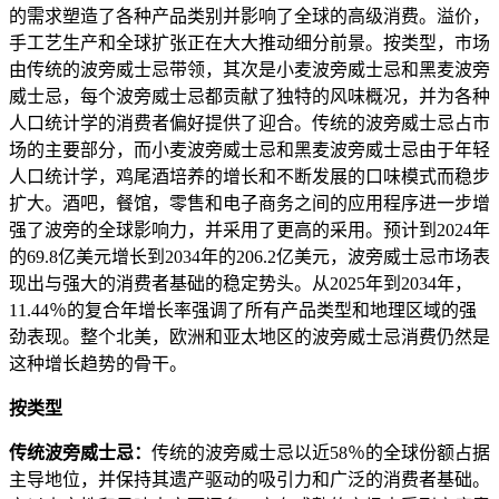
的需求塑造了各种产品类别并影响了全球的高级消费。溢价，
手工艺生产和全球扩张正在大大推动细分前景。按类型，市场
由传统的波旁威士忌带领，其次是小麦波旁威士忌和黑麦波旁
威士忌，每个波旁威士忌都贡献了独特的风味概况，并为各种
人口统计学的消费者偏好提供了迎合。传统的波旁威士忌占市
场的主要部分，而小麦波旁威士忌和黑麦波旁威士忌由于年轻
人口统计学，鸡尾酒培养的增长和不断发展的口味模式而稳步
扩大。酒吧，餐馆，零售和电子商务之间的应用程序进一步增
强了波旁的全球影响力，并采用了更高的采用。预计到2024年
的69.8亿美元增长到2034年的206.2亿美元，波旁威士忌市场表
现出与强大的消费者基础的稳定势头。从2025年到2034年，
11.44％的复合年增长率强调了所有产品类型和地理区域的强
劲表现。整个北美，欧洲和亚太地区的波旁威士忌消费仍然是
这种增长趋势的骨干。
按类型
传统波旁威士忌：
传统的波旁威士忌以近58％的全球份额占据
主导地位，并保持其遗产驱动的吸引力和广泛的消费者基础。