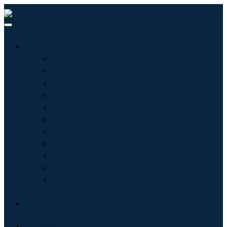
行业
信息技术
卫生保健
机械设备
汽车与运输
食品和饮料
能源与电力
航空航天与国防
农业
化学品与材料
建筑学
消费品
博客
关于我们