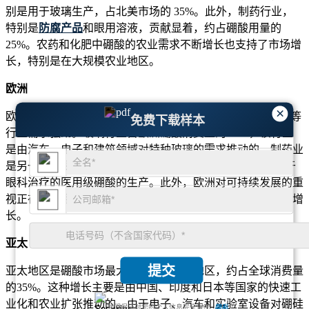
别是用于玻璃生产，占北美市场的 35%。此外，制药行业，
特别是
防腐产品
和眼用溶液，贡献显着，约占硼酸用量的
25%。农药和化肥中硼酸的农业需求不断增长也支持了市场增
长，特别是在大规模农业地区。
欧洲
×
欧洲占据全球硼酸市场份额约25%，玻璃生产、制药和陶瓷等
免费下载样本
行业需求强劲。玻璃行业占欧洲硼酸消费量的 30%，该行业
是由汽车、电子和建筑领域对特种玻璃的需求推动的。制药业
是另一个主要消费者，占欧洲 20% 的市场份额，特别是用于
眼科治疗的医用级硼酸的生产。此外，欧洲对可持续发展的重
视正在增加硼酸在环保农业应用中的使用，进一步推动市场增
长。
亚太
提交
亚太地区是硼酸市场最大且增长最快的地区，约占全球消费量
的35%。这种增长主要是由中国、印度和日本等国家的快速工
业化和农业扩张推动的。由于电子、汽车和实验室设备对硼硅
我们保证对您的个人信息完全保密.
隐私