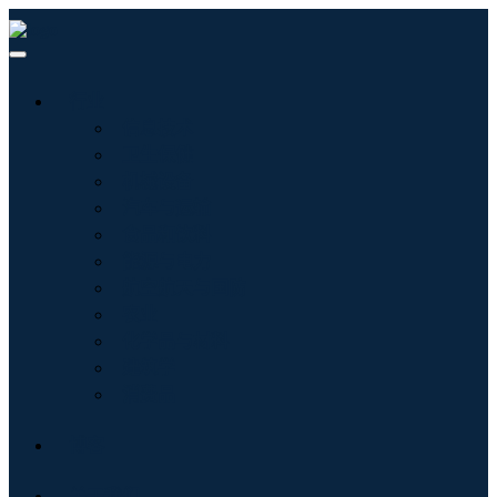
行业
信息技术
卫生保健
机械设备
汽车与运输
食品和饮料
能源与电力
航空航天与国防
农业
化学品与材料
建筑学
消费品
博客
关于我们