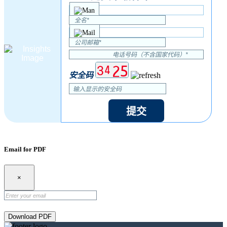
安全码
提交
Email for PDF
×
Download PDF