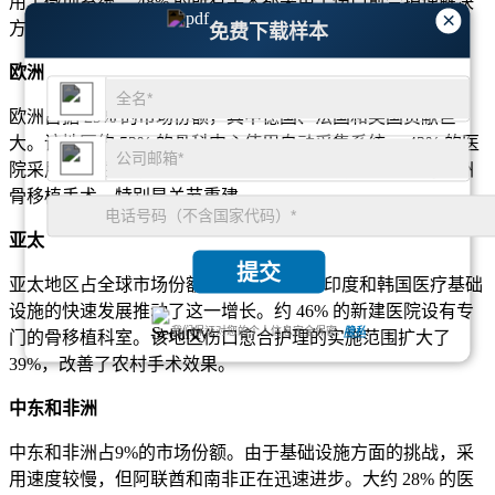
用了微创系统。 48% 的所有手术都采用了伤口愈合护理解决
×
方案，以促进康复。
免费下载样本
欧洲
欧洲占据 29% 的市场份额，其中德国、法国和英国贡献巨
大。该地区约 52% 的骨科中心使用自动采集系统。 43% 的医
院采用一次性试剂盒。伤口愈合护理技术应用于 36% 的欧洲
骨移植手术，特别是关节重建。
亚太
提交
亚太地区占全球市场份额近24%。中国、印度和韩国医疗基础
设施的快速发展推动了这一增长。约 46% 的新建医院设有专
我们保证对您的个人信息完全保密.
隐私
门的骨移植科室。该地区伤口愈合护理的实施范围扩大了
39%，改善了农村手术效果。
中东和非洲
中东和非洲占9%的市场份额。由于基础设施方面的挑战，采
用速度较慢，但​​阿联酋和南非正在迅速进步。大约 28% 的医