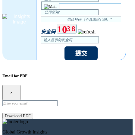
安全码
提交
Email for PDF
×
Download PDF
Global Growth Insights