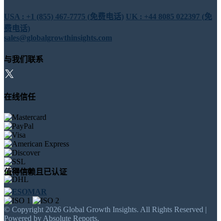
USA : +1 (855) 467-7775 (免费电话)
UK : +44 8085 022397 (免
费电话)
sales@globalgrowthinsights.com
与我们联系
在线信任
值得信赖且已认证
© Copyright 2026 Global Growth Insights. All Rights Reserved |
Powered by Absolute Reports.