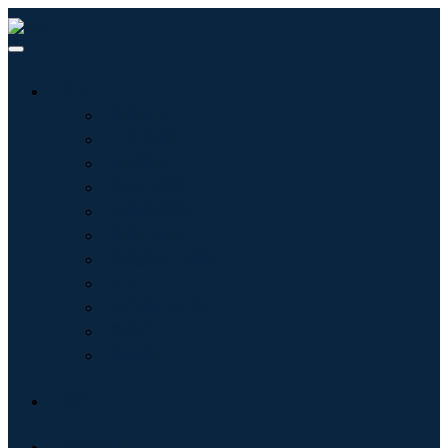
行业
信息技术
卫生保健
机械设备
汽车与运输
食品和饮料
能源与电力
航空航天与国防
农业
化学品与材料
建筑学
消费品
博客
关于我们