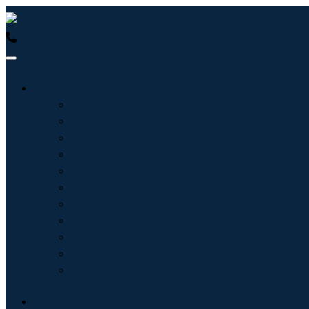
USA : +1 (855) 467-7775 (免费电话)
UK : +44 8085 022397
行业
信息技术
卫生保健
机械设备
汽车与运输
食品和饮料
能源与电力
航空航天与国防
农业
化学品与材料
建筑学
消费品
博客