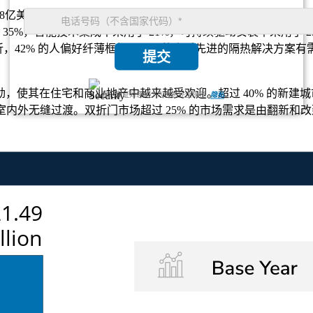
6.8亿美元，复合年增长率为6.71%。
35%，智能技术集成中采用了 21%，可持续驱动安装中采用了 2
双折，42% 的人偏好纤薄框架，33% 的人对先进的隔热解决方案有
提交
，使其在住宅和商业地产中越来越受欢迎。超过 40% 的新建
我们保证对您的个人信息完全保密.
隐私
室内外无缝过渡。双折门市场超过 25% 的市场需求是由翻新