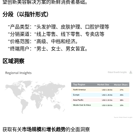
望创新美容解决方案的新鲜消费者基础。
分段（以指针形式）
"产品类型："
头发护理、皮肤护理、口腔护理等
"分销渠道："
线上零售、线下零售、专卖店等
"价格范围："
高级、中档和经济。
"终端用户："
男士、女士、男女皆宜。
区域洞察
USD 1.56 Bn
27%
USD 1.45 Bn
25%
USD 2.20 Bn
38%
USD 0.58 Bn
10%
获取有关
市场规模
和
增长趋势
的全面洞察