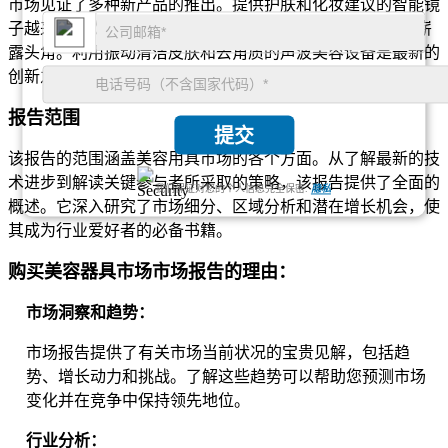
市场见证了多种新产品的推出。提供护肤和化妆建议的智能镜
子越来越受欢迎。针对各种皮肤问题的 LED 光疗设备也已崭
露头角。利用振动清洁皮肤和去角质的声波美容设备是最新的
创新之一。
报告范围
提交
该报告的范围涵盖美容用具市场的各个方面。从了解最新的技
术进步到解读关键参与者所采取的策略，该报告提供了全面的
我们保证对您的个人信息完全保密.
隐私
概述。它深入研究了市场细分、区域分析和潜在增长机会，使
其成为行业爱好者的必备书籍。
购买美容器具市场市场报告的理由：
市场洞察和趋势：
市场报告提供了有关市场当前状况的宝贵见解，包括趋
势、增长动力和挑战。了解这些趋势可以帮助您预测市场
变化并在竞争中保持领先地位。
行业分析：