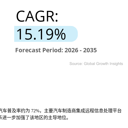
汽车普及率约为 72%，主要汽车制造商集成远程信息处理平台
系进一步加强了该地区的主导地位。