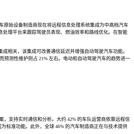
的汽车原始设备制造商现在将远程信息处理系统集成为中高档汽车
信息处理平台来跟踪驾驶员表现、燃油效率和路线优化。在智能
连接集成相关，该集成可改善通信延迟并增强自动驾驶汽车功能。
而预测性维护则占 21% 左右。电动和自动驾驶汽车的趋势进一
案，支持实时通信和分析。大约 42% 的车队运营商依靠远程信
为标准功能。此外，全球 46% 的汽车制造商正在与技术提供