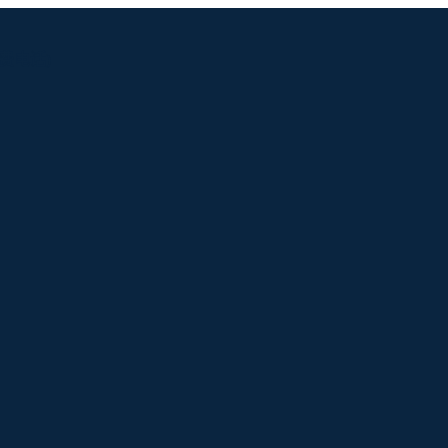
 (免费电话)