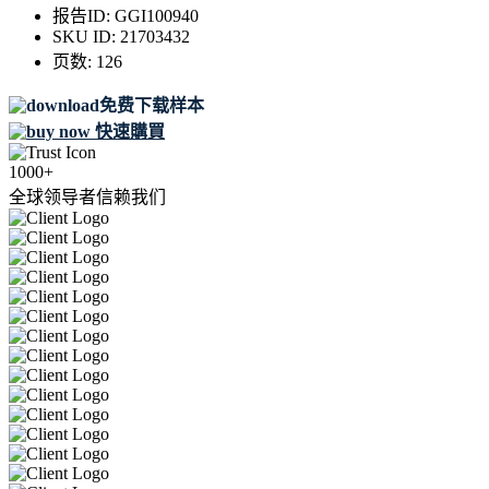
报告ID:
GGI100940
SKU ID:
21703432
页数:
126
免费下载样本
快速購買
1000+
全球领导者信赖我们