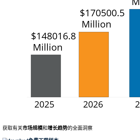
获取有关
市场规模
和
增长趋势
的全面洞察