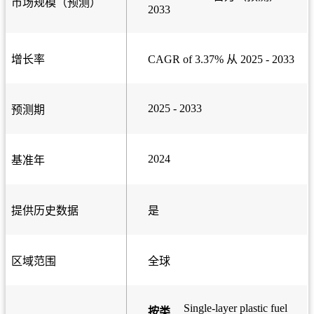
市场规模（预测）
2033
增长率
CAGR of 3.37% 从 2025 - 2033
2025 - 2033
预测期
2024
基准年
提供历史数据
是
区域范围
全球
Single-layer plastic fuel
按类