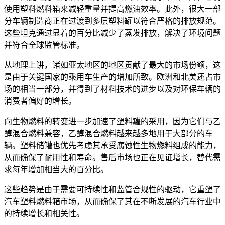
使用塑料燃料箱来减轻重量并提高燃油效率。此外，很大一部
分车辆制造商正在过渡到多层塑料罐以符合严格的排放规范。
这些坦克通过显着的百分比减少了蒸发排放，解决了环境问题
并符合全球监管标准。
从地理上讲，诸如亚太地区的地区贡献了最大的市场份额，这
是由于关键国家的乘用车生产的增加所致。欧洲和北美还占市
场的相当一部分，并得到了材料技术的进步以及对环保车辆的
消费者偏好的增长。
向生物燃料的转变进一步加速了塑料罐的采用，因为它们与乙
醇混合燃料兼容，乙醇混合燃料越来越多地用于大部分的车
辆。塑料储罐也优先考虑其承受腐蚀性生物燃料组成的能力，
从而确保了耐用性和寿命。售后市场也正在见证增长，替代需
求每年增加相当大的百分比。
这些趋势是由于需要可持续性和监管合规性的驱动，它重塑了
汽车塑料燃料箱市场，从而确保了其在不断发展的汽车行业中
的持续增长和相关性。