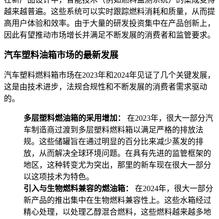
越来越普遍。这些系统可以实时跟踪燃料消耗和质量，从而提
高用户体验和效率。由于大量的研发投资集中在产品创新上，
因此有望推动市场增长并满足不断发展的消费者和监管要求。
汽车塑料油箱市场的最新发展
汽车塑料燃料箱市场在2023年和2024年见证了几个关键发展，
这是由技术进步，法规合规性和不断发展的消费者需求驱动
的。
多层塑料燃油箱的采用增加：
在2023年，很大一部分汽
车制造商过渡到多层塑料燃料箱以满足严格的排放法
规。这些储罐旨在通过明显的百分比来减少蒸发的排
放，从而解决全球环境问题。在具有先进的监管框架的
地区，这种转变尤为突出，那里的新车现在很大一部分
以这项技术为特色。
引入与生物燃料兼容的燃油箱：
在2024年，很大一部分
新产品的推出集中在生物燃料兼容性上。这些水箱经过
精心处理，以处理乙醇混合燃料，这些燃料越来越多地