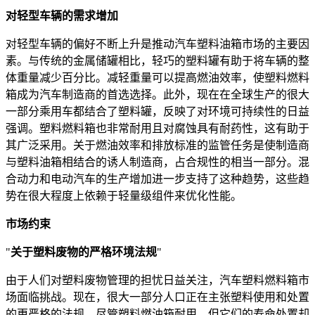
对轻型车辆的需求增加
对轻型车辆的偏好不断上升是推动汽车塑料油箱市场的主要因
素。与传统的金属储罐相比，轻巧的塑料罐有助于将车辆的整
体重量减少百分比。减轻重量可以提高燃油效率，使塑料燃料
箱成为汽车制造商的首选选择。此外，现在在全球生产的很大
一部分乘用车都结合了塑料罐，反映了对环境可持续性的日益
强调。塑料燃料箱也非常耐用且对腐蚀具有耐药性，这有助于
其广泛采用。关于燃油效率和排放标准的监管任务是使制造商
与塑料油箱相结合的诱人制造商，占合规性的相当一部分。混
合动力和电动汽车的生产增加进一步支持了这种趋势，这些趋
势在很大程度上依赖于轻量级组件来优化性能。
市场约束
"
关于塑料废物的严格环境法规
"
由于人们对塑料废物管理的担忧日益关注，汽车塑料燃料箱市
场面临挑战。现在，很大一部分人口正在主张塑料使用和处置
的更严格的法规。尽管塑料燃油箱耐用，但它们的寿命处置却