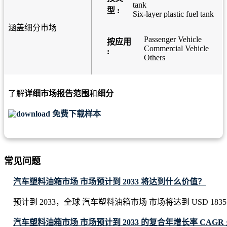
tank
型 :
Six-layer plastic fuel tank
涵盖细分市场
Passenger Vehicle
按应用
Commercial Vehicle
:
Others
了解
详细市场报告范围
和
细分
免费下载样本
常见问题
汽车塑料油箱市场 市场预计到 2033 将达到什么价值？
预计到 2033，全球 汽车塑料油箱市场 市场将达到 USD 18357.9 
汽车塑料油箱市场 市场预计到 2033 的复合年增长率 CAGR