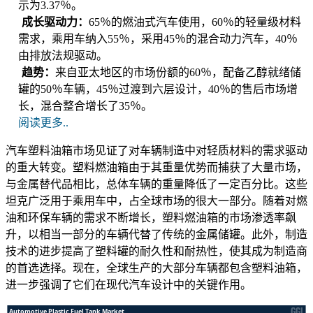
示为3.37％。
成长驱动力：
65％的燃油式汽车使用，60％的轻量级材料
需求，乘用车纳入55％，采用45％的混合动力汽车，40％
由排放法规驱动。
趋势：
来自亚太地区的市场份额的60％，配备乙醇就绪储
罐的50％车辆，45％过渡到六层设计，40％的售后市场增
长，混合整合增长了35％。
阅读更多..
汽车塑料油箱市场见证了对车辆制造中对轻质材料的需求驱动
的重大转变。塑料燃油箱由于其重量优势而捕获了大量市场，
与金属替代品相比，总体车辆的重量降低了一定百分比。这些
坦克广泛用于乘用车中，占全球市场的很大一部分。随着对燃
油和环保车辆的需求不断增长，塑料燃油箱的市场渗透率飙
升，以相当一部分的车辆代替了传统的金属储罐。此外，制造
技术的进步提高了塑料罐的耐久性和耐热性，使其成为制造商
的首选选择。现在，全球生产的大部分车辆都包含塑料油箱，
进一步强调了它们在现代汽车设计中的关键作用。