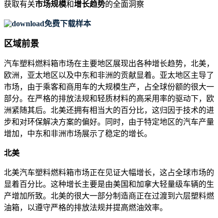
获取有关
市场规模
和
增长趋势
的全面洞察
免费下载样本
区域前景
汽车塑料燃料箱市场在主要地区展现出各种增长趋势，北美，
欧洲，亚太地区以及中东和非洲的贡献显着。亚太地区主导了
市场，由于乘客和商用车的大规模生产，占全球份额的很大一
部分。在严格的排放法规和轻质材料的高采用率的驱动下，欧
洲紧随其后。北美还拥有相当大的百分比，这归因于技术的进
步和对环保解决方案的偏好。同时，由于特定地区的汽车产量
增加，中东和非洲市场展示了稳定的增长。
北美
北美汽车塑料燃料箱市场正在见证大幅增长，这占全球市场的
显着百分比。这种增长主要是由美国和加拿大轻量级车辆的生
产增加所致。北美的很大一部分制造商正在过渡到六层塑料燃
油箱，以遵守严格的排放法规并提高燃油效率。