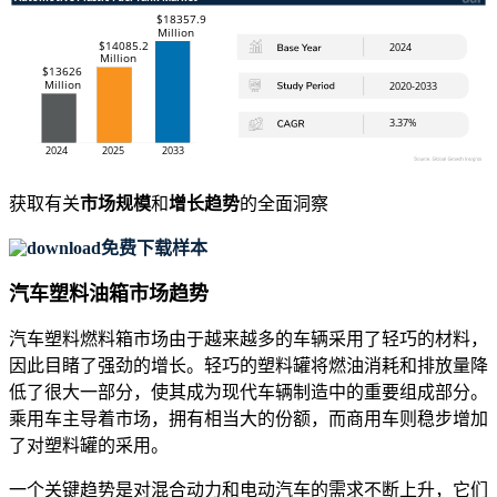
获取有关
市场规模
和
增长趋势
的全面洞察
免费下载样本
汽车塑料油箱市场趋势
汽车塑料燃料箱市场由于越来越多的车辆采用了轻巧的材料，
因此目睹了强劲的增长。轻巧的塑料罐将燃油消耗和排放量降
低了很大一部分，使其成为现代车辆制造中的重要组成部分。
乘用车主导着市场，拥有相当大的份额，而商用车则稳步增加
了对塑料罐的采用。
一个关键趋势是对混合动力和电动汽车的需求不断上升，它们