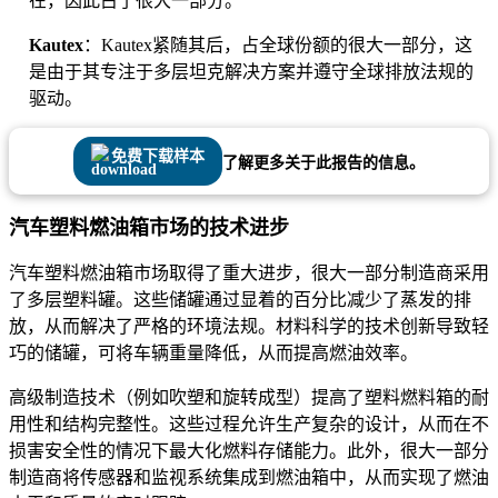
在，因此占了很大一部分。
Kautex
：Kautex紧随其后，占全球份额的很大一部分，这
是由于其专注于多层坦克解决方案并遵守全球排放法规的
驱动。
免费下载样本
了解更多关于此报告的信息。
汽车塑料燃油箱市场的技术进步
汽车塑料燃油箱市场取得了重大进步，很大一部分制造商采用
了多层塑料罐。这些储罐通过显着的百分比减少了蒸发的排
放，从而解决了严格的环境法规。材料科学的技术创新导致轻
巧的储罐，可将车辆重量降低，从而提高燃油效率。
高级制造技术（例如吹塑和旋转成型）提高了塑料燃料箱的耐
用性和结构完整性。这些过程允许生产复杂的设计，从而在不
损害安全性的情况下最大化燃料存储能力。此外，很大一部分
制造商将传感器和监视系统集成到燃油箱中，从而实现了燃油