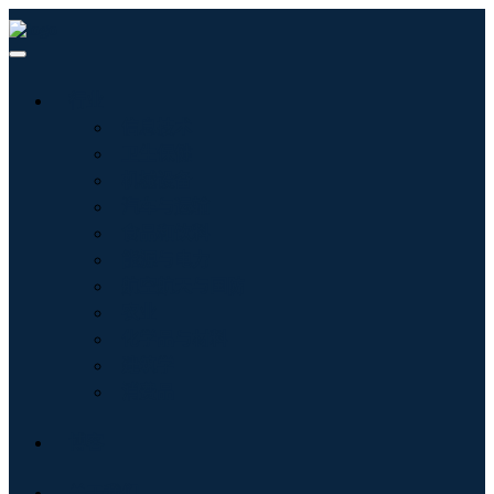
行业
信息技术
卫生保健
机械设备
汽车与运输
食品和饮料
能源与电力
航空航天与国防
农业
化学品与材料
建筑学
消费品
博客
关于我们