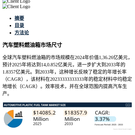
摘要
目录
方法论
汽车塑料燃油箱市场尺寸
全球汽车塑料燃油箱的市场规模在2024年价值1,36.26亿美元，
预计2025年将达到14,0.852亿美元，进一步扩大到2033年的
1.8357亿美元。到2033年，这种增长反映了稳定的年增长率
（CAGR），该材料在20233333333333年的稳定材料中均稳定
地增长（CAGR）。效率技术，并在全球范围内提高汽车生
产。