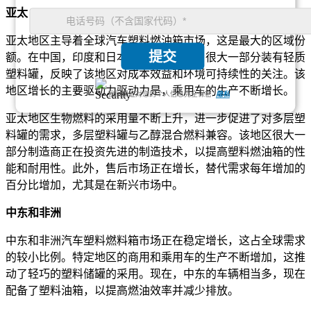
亚太
亚太地区主导着全球汽车塑料燃油箱市场，这是最大的区域份
提交
额。在中国，印度和日本生产的车辆中，很大一部分装有轻质
塑料罐，反映了该地区对成本效益和环境可持续性的关注。该
地区增长的主要驱动力驱动力是，乘用车的生产不断增长。
我们保证对您的个人信息完全保密.
隐私
亚太地区生物燃料的采用量不断上升，进一步促进了对多层塑
料罐的需求，多层塑料罐与乙醇混合燃料兼容。该地区很大一
部分制造商正在投资先进的制造技术，以提高塑料燃油箱的性
能和耐用性。此外，售后市场正在增长，替代需求每年增加的
百分比增加，尤其是在新兴市场中。
中东和非洲
中东和非洲汽车塑料燃料箱市场正在稳定增长，这占全球需求
的较小比例。特定地区的商用和乘用车的生产不断增加，这推
动了轻巧的塑料储罐的采用。现在，中东的车辆相当多，现在
配备了塑料油箱，以提高燃油效率并减少排放。