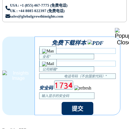
USA : +1 (855) 467-7775 (免费电话)
UK : +44 8085 022397 (免费电话)
sales@globalgrowthinsights.com
免费下载样本
安全码
提交