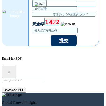
安全码
提交
Email for PDF
×
Download PDF
Global Growth Insights