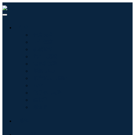
行业
信息技术
卫生保健
机械设备
汽车与运输
食品和饮料
能源与电力
航空航天与国防
农业
化学品与材料
建筑学
消费品
博客
关于我们