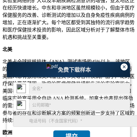
实验室网络的扩大以及早期疾病检测意识的增强，亚太地区正
在经历快速增长。中东和非洲地区虽然规模较小，但由于医疗
保健服务的改善、诊断测试的增加以及自身免疫性疾病病例的
增加，正在逐渐扩大。每个地区都受到其独特的流行病学趋势
和医疗保健技术投资的影响，因此区域分析对于了解整体市场
机遇和挑战至关重要。
北美
北美占全球抗核抗体（ANA）测试市场的45%以上。该地区
×
的主导地位归因于自身免疫性疾病的高发病率，超过 5000 万
免费下载样本
美国人患有狼疮和类风湿性关节炎等各种疾病。由于广泛的医
疗保险覆盖范围、政府的医疗保健举措和先进的实验室能力，
美国在检测量方面处于领先地位。该地区超过 70% 的医院和
临床实验室采用全自动 ANA 检测系统。加拿大也表现出强劲
的需求，越来越多地采用多重检测和免疫荧光检测。主要市场
参与者的存在和诊断解决方案的频繁创新进一步支持了区域的
持续增长。
欧洲
提交