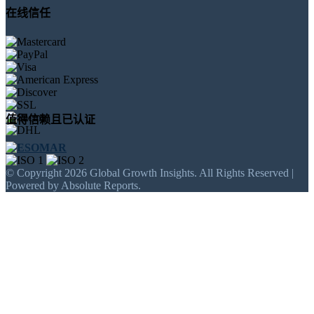
在线信任
值得信赖且已认证
© Copyright 2026 Global Growth Insights. All Rights Reserved |
Powered by Absolute Reports.