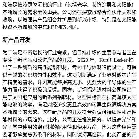
和满足依赖薄膜沉积的行业（包括光学、装饰涂层和太阳能）
不断增长的需求至关重要。公司还在探索战略合作伙伴关系和
收购，以增强其产品组合并扩展到新兴市场，特别是在太阳能
投资不断增加的中东和非洲等地区。
新产品开发
为了满足不断增长的行业需求，铝目标市场的主要参与者正在
专注于新产品和改进产品的开发。 2023 年，Kurt J. Lesker 推
出了一系列新的高性能铝靶材，专为半导体制造而设计，可提
供卓越的沉积均匀性和效率。这项创新满足了业界对微芯片生
产精度的需求，并因其能够提高更小、更强大的半导体的生产
能力而获得了积极的反馈。同样，斯坦福先进材料公司推出了
用于太阳能应用的新系列铝靶材。这些目标旨在提高薄膜太阳
能电池的效率，满足对经济实惠且高效的可再生能源解决方案
不断增长的需求。这些新产品的开发符合强调可持续性和高性
能材料的市场趋势。此外，公司正在投资研究，以提高光学和
光子学中使用的铝靶材的耐用性和使用寿命，因为这些应用需
要能够承受恶劣条件的材料，同时保持其性能。此类产品的开