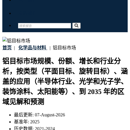
联系我们
首页
|
化学品与材料
|
铝目标市场
铝目标市场规模、份额、增长和行业分
析，按类型（平面目标、旋转目标）、涵
盖的应用（半导体行业、光学和光子学、
装饰涂料、太阳能等）、到 2035 年的区
域见解和预测
最后更新:
07-August-2026
基准年:
2025
历史数据:
2021-2024