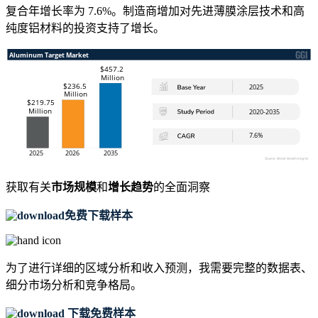
复合年增长率为 7.6%。制造商增加对先进薄膜涂层技术和高
纯度铝材料的投资支持了增长。
获取有关
市场规模
和
增长趋势
的全面洞察
免费下载样本
为了进行详细的区域分析和收入预测，我需要
完整的数据表、
细分市场分析和竞争格局
。
下载免费样本