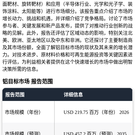
面靶材、旋转靶材）和应用（半导体行业、光学和光子学、装
饰涂料、太阳能等）进行市场细分。该报告重点介绍了市场的
增长动力、挑战和机遇，并详细介绍了竞争格局。讨论了市场
参与者、关键发展和新产品发布，提供了对推动行业创新的战
略的见解。此外，报告还评估了区域动态的影响，特别关注北
美、欧洲、亚太地区以及中东和非洲。它还探讨了主要制造商
及其市场份额，全面了解铝目标市场的现状及其未来的增长潜
力。对技术进步、原材料价格和可再生能源投资等关键因素进
行评估，为利益相关者提供在这个快速增长的市场中做出明智
决策所需的信息。
铝目标市场 报告范围
报告范围
详细信息
市场规模（年份）
USD 219.75 百万（年份） 2026
市场规模（预测）
USD 457.2 百万（预测） 2035