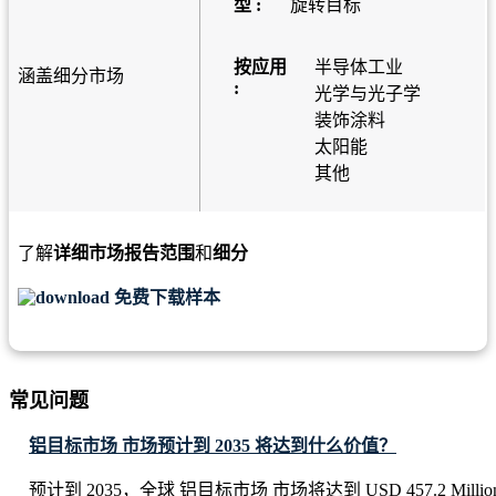
型 :
旋转目标
按应用
半导体工业
涵盖细分市场
:
光学与光子学
装饰涂料
太阳能
其他
了解
详细市场报告范围
和
细分
免费下载样本
常见问题
铝目标市场 市场预计到 2035 将达到什么价值？
预计到 2035，全球 铝目标市场 市场将达到 USD 457.2 Millio