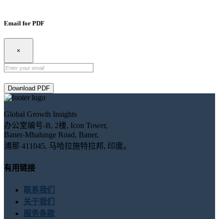
Email for PDF
×
Download PDF
Global Growth Insights
办公室编号-B, 2楼, Icon Tower,
Baner-Mhalunge Road, Baner,
浦那 411045, 马哈拉施特拉邦, 印度。
有用链接
联系我们
关于我们
服务条款