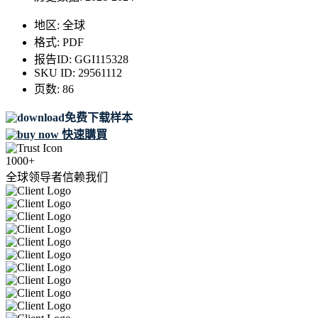
地区:
全球
格式:
PDF
报告ID:
GGI115328
SKU ID:
29561112
页数:
86
免费下载样本
快速購買
1000+
全球领导者信赖我们