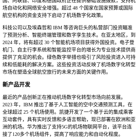
国、阿联酋、印度和德国政府正在提供基础设施拨款，支持机
场自动化和网络安全增强。超过 48 个国家在国家预算或国际
航空机构的资金支持下启动了机场数字化政策。
科技公司以及埃森哲和 IBM 等咨询巨头的私营部门投资瞄准
了预测分析、智能终端管理和数字孪生技术。在亚太地区，到
2024 年，将有超过 30 个智能机场项目获得外国投资。电子登
机门、自主行李系统和智能监控平台的增长为专业技术提供商
提供了充足的机会。绿色数字举措也吸引了风险投资进入可持
续和低能耗的解决方案。这些投资活动反映了机场数字化转型
市场在塑造全球航空旅行的未来方面的关键作用。
新产品开发
最近的产品创新正在推动机场数字化转型市场向前发展。
2023 年，IBM 推出了基于人工智能的空中交通预测工具，在
全球超过 25 个机场使用。凯捷开发了一个基于云的集成乘客
互动套件，具有实时反馈和多语言帮助，现已部署在欧洲和亚
洲的机场。华为推出了支持5G的机场物联网平台，该平台连
接了120多个机场组件，提高了响应能力和自动化程度。