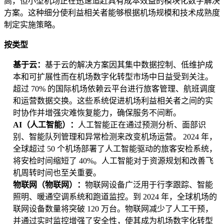
高，但小型机场正在迅速追赶具有成本效益的模块化数字解决
方案。这种细分使利益相关者能够根据机场规模和技术成熟度
制定实施策略。
按类型
基于云：
基于云的解决方案因其集中数据控制、低维护成
本和可扩展性而在机场数字化转型市场中日益受到关注。
超过 70% 的国际机场依赖云平台进行旅客管理、航班调度
和运营数据交换。这些系统促进机场利益相关者之间的实
时协作并增强灾难恢复能力，确保服务不间断。
AI（人工智能）：
人工智能正在通过预测分析、面部识
别、智能队列管理和异常检测来改变机场运营。 2024 年，
全球超过 50 个机场部署了人工智能驱动的旅客安检系统，
将安检时间缩短了 40%。人工智能对于资源规划和改善飞
机周转时间也至关重要。
物联网（物联网）：
物联网设备广泛用于行李跟踪、智能
照明、暖通空调系统和跑道监控。到 2024 年，全球机场的
联网设备数量将突破 120 万台。物联网减少了人工干预，
并通过实时监控增强了安全性，使其成为机场数字化转型