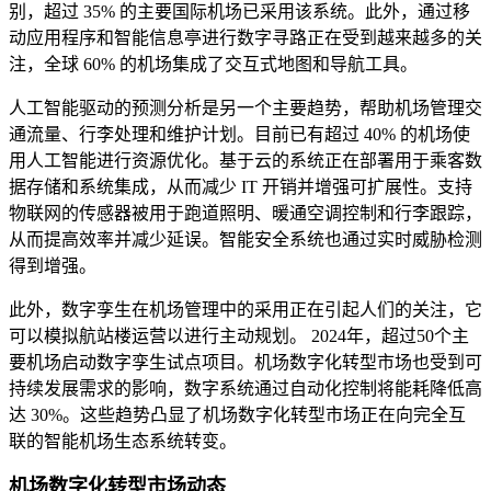
别，超过 35% 的主要国际机场已采用该系统。此外，通过移
动应用程序和智能信息亭进行数字寻路正在受到越来越多的关
注，全球 60% 的机场集成了交互式地图和导航工具。
人工智能驱动的预测分析是另一个主要趋势，帮助机场管理交
通流量、行李处理和维护计划。目前已有超过 40% 的机场使
用人工智能进行资源优化。基于云的系统正在部署用于乘客数
据存储和系统集成，从而减少 IT 开销并增强可扩展性。支持
物联网的传感器被用于跑道照明、暖通空调控制和行李跟踪，
从而提高效率并减少延误。智能安全系统也通过实时威胁检测
得到增强。
此外，数字孪生在机场管理中的采用正在引起人们的关注，它
可以模拟航站楼运营以进行主动规划。 2024年，超过50个主
要机场启动数字孪生试点项目。机场数字化转型市场也受到可
持续发展需求的影响，数字系统通过自动化控制将能耗降低高
达 30%。这些趋势凸显了机场数字化转型市场正在向完全互
联的智能机场生态系统转变。
机场数字化转型市场动态