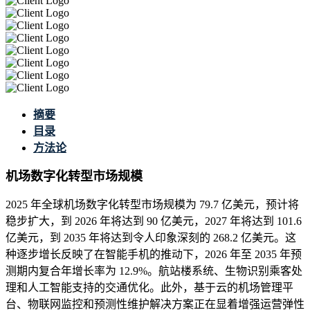
摘要
目录
方法论
机场数字化转型市场规模
2025 年全球机场数字化转型市场规模为 79.7 亿美元，预计将
稳步扩大，到 2026 年将达到 90 亿美元，2027 年将达到 101.6
亿美元，到 2035 年将达到令人印象深刻的 268.2 亿美元。这
种逐步增长反映了在智能手机的推动下，2026 年至 2035 年预
测期内复合年增长率为 12.9%。航站楼系统、生物识别乘客处
理和人工智能支持的交通优化。此外，基于云的机场管理平
台、物联网监控和预测性维护解决方案正在显着增强运营弹性