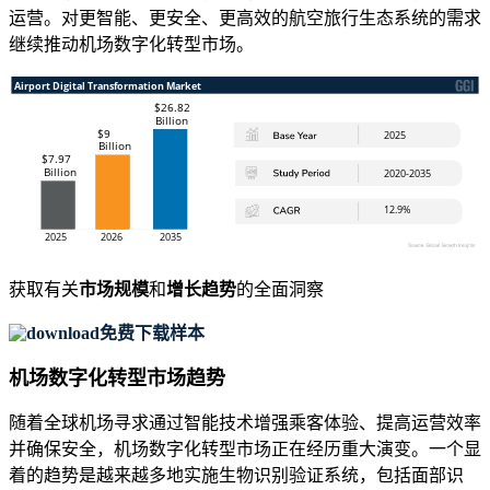
运营。对更智能、更安全、更高效的航空旅行生态系统的需求
继续推动机场数字化转型市场。
获取有关
市场规模
和
增长趋势
的全面洞察
免费下载样本
机场数字化转型市场趋势
随着全球机场寻求通过智能技术增强乘客体验、提高运营效率
并确保安全，机场数字化转型市场正在经历重大演变。一个显
着的趋势是越来越多地实施生物识别验证系统，包括面部识