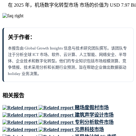
在 2025 年，机场数字化转型市场 市场的价值为 USD 7.97 Bill
关于作者：
本报告由 Global Growth Insights 信息与技术研究团队撰写。该团队专
注于分析全球 ICT 市场、软件、云计算、人工智能、网络安全、半导
体、企业技术和数字化转型。他们的专业知识包括市场规模测算、竞
争情报、技术采用分析和长期行业预测，旨在帮助企业做出数据驱动
holiday 业务决策。
相关报告
赌场度假村市场
建筑声学设计市场
专利分析软件市场
元界科技市场