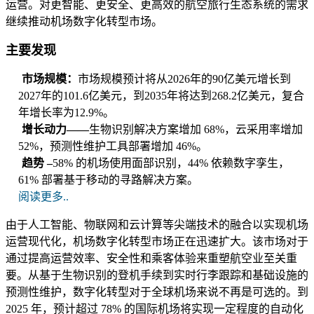
运营。对更智能、更安全、更高效的航空旅行生态系统的需求
继续推动机场数字化转型市场。
主要发现
市场规模：
市场规模预计将从2026年的90亿美元增长到
2027年的101.6亿美元，到2035年将达到268.2亿美元，复合
年增长率为12.9%。
增长动力——
生物识别解决方案增加 68%，云采用率增加
52%，预测性维护工具部署增加 46%。
趋势 –
58% 的机场使用面部识别，44% 依赖数字孪生，
61% 部署基于移动的寻路解决方案。
阅读更多..
由于人工智能、物联网和云计算等尖端技术的融合以实现机场
运营现代化，机场数字化转型市场正在迅速扩大。该市场对于
通过提高运营效率、安全性和乘客体验来重塑航空业至关重
要。从基于生物识别的登机手续到实时行李跟踪和基础设施的
预测性维护，数字化转型对于全球机场来说不再是可选的。到
2025 年，预计超过 78% 的国际机场将实现一定程度的自动化