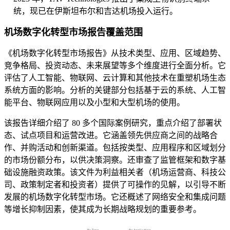
统，现已在伊斯坦布尔和吉达机场投入运行。
机场数字化转型市场报告覆盖范围
《机场数字化转型市场报告》从技术类型、应用、区域趋势、
竞争格局、投资动态、未来展望等多个维度进行全面分析。它
评估了人工智能、物联网、云计算和其他技术在重塑机场生态
系统方面的影响。分析的关键部分包括基于云的系统、人工智
能平台、物联网应用以及小型和大型机场的使用。
该报告详细介绍了 80 多个国际案例研究，重点介绍了部署状
态、试点项目和运营改进。它涵盖领先供应商之间的战略合
作、并购活动和创新渠道。包括按类型、应用程序和区域划分
的市场份额分布，以供决策洞察。还审查了监管框架和数字基
础设施融资政策。该文件为利益相关者（机场运营商、科技公
司、政策制定者和投资者）提供了可操作的见解，以引导不断
发展的机场数字化转型市场。它还概述了网络安全和集成问题
等增长抑制因素，使其成为长期战略规划的重要参考。