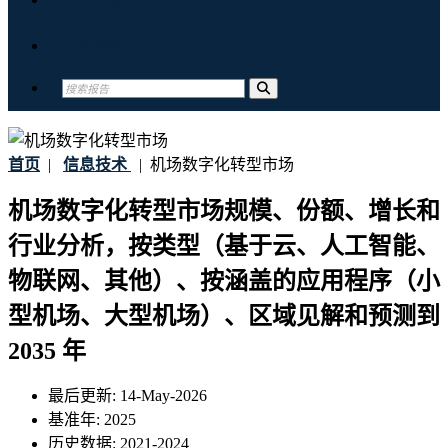
联系我们
首页
|
信息技术
|
机场数字化转型市场
机场数字化转型市场规模、份额、增长和
行业分析，按类型（基于云、人工智能、
物联网、其他）、按涵盖的应用程序（小
型机场、大型机场）、区域见解和预测到
2035 年
最后更新:
14-May-2026
基准年:
2025
历史数据:
2021-2024