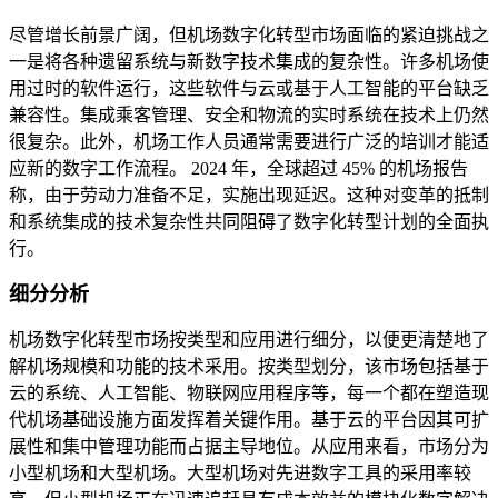
尽管增长前景广阔，但机场数字化转型市场面临的紧迫挑战之
一是将各种遗留系统与新数字技术集成的复杂性。许多机场使
用过时的软件运行，这些软件与云或基于人工智能的平台缺乏
兼容性。集成乘客管理、安全和物流的实时系统在技术上仍然
很复杂。此外，机场工作人员通常需要进行广泛的培训才能适
应新的数字工作流程。 2024 年，全球超过 45% 的机场报告
称，由于劳动力准备不足，实施出现延迟。这种对变革的抵制
和系统集成的技术复杂性共同阻碍了数字化转型计划的全面执
行。
细分分析
机场数字化转型市场按类型和应用进行细分，以便更清楚地了
解机场规模和功能的技术采用。按类型划分，该市场包括基于
云的系统、人工智能、物联网应用程序等，每一个都在塑造现
代机场基础设施方面发挥着关键作用。基于云的平台因其可扩
展性和集中管理功能而占据主导地位。从应用来看，市场分为
小型机场和大型机场。大型机场对先进数字工具的采用率较