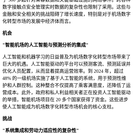
数字接触点安全管理实时数据的复杂性也限制了采用。这些与
金融和安全相关的挑战阻碍了增长速度，特别是对于机场数字
化转型市场的发展中经济体而言。
机会
"智能机场的人工智能与预测分析的集成"
人工智能和机器学习的日益普及为机场数字化转型市场带来了
巨大的机遇。人工智能驱动的平台可以预测客流、预测延误并
优化人员配置，从而显着提高运营效率。到 2024 年，超过
48% 的一级机场实施了基于人工智能的系统，用于预测性维
护和人群控制。这种整合不仅提高了乘客满意度，还降低了运
营成本。此外，政府和私人利益相关者正在投资人工智能驱动
的举措，智能机场项目在 20 多个国家获得了资金。这些进步
使人工智能成为机场数字化转型市场机会的核心支柱。
挑战
"系统集成和劳动力适应性的复杂性"