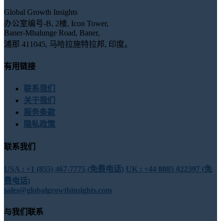
Global Growth Insights
办公室编号-B, 2楼, Icon Tower,
Baner-Mhalunge Road, Baner,
浦那 411045, 马哈拉施特拉邦, 印度。
有用链接
联系我们
关于我们
服务条款
隐私政策
联系我们
USA : +1 (855) 467-7775 (免费电话)
UK : +44 8085 022397 (免
费电话)
sales@globalgrowthinsights.com
与我们联系