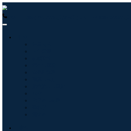
USA : +1 (855) 467-7775 (免费电话)
UK : +44 8085 022397
行业
信息技术
卫生保健
机械设备
汽车与运输
食品和饮料
能源与电力
航空航天与国防
农业
化学品与材料
建筑学
消费品
博客