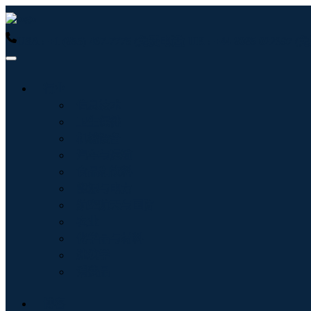
USA : +1 (855) 467-7775 (免费电话)
UK : +44 8085 022397
行业
信息技术
卫生保健
机械设备
汽车与运输
食品和饮料
能源与电力
航空航天与国防
农业
化学品与材料
建筑学
消费品
博客