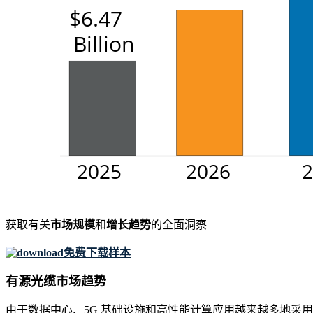
获取有关
市场规模
和
增长趋势
的全面洞察
免费下载样本
有源光缆市场趋势
由于数据中心、5G 基础设施和高性能计算应用越来越多地采