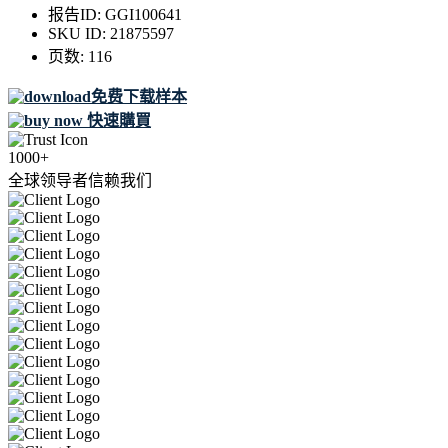
报告ID:
GGI100641
SKU ID:
21875597
页数:
116
免费下载样本
快速購買
1000+
全球领导者信赖我们