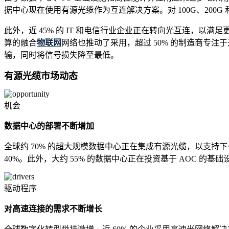
据中心现在使用有源光缆作为互连解决方案。对 100G、200G
此外，近 45% 的 IT 和电信行业企业正在转向光互连，以满
算的融合
物联网
网络也推动了采用，超过 50% 的制造商专
输，同时将信号损失降至最低。
有源光缆市场动态
机会
数据中心的部署不断增加
全球约 70% 的超大规模数据中心正在集成有源光缆，以支
40%。此外，大约 55% 的数据中心正在投资基于 AOC 
驱动程序
对高速连接的需求不断增长