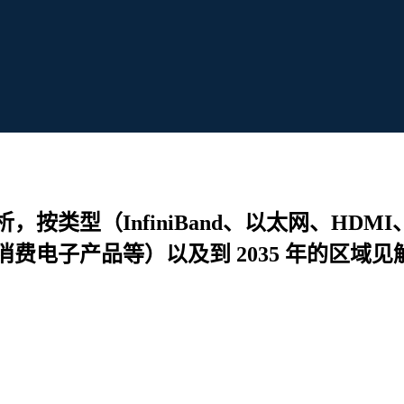
型（InfiniBand、以太网、HDMI、Di
费电子产品等）以及到 2035 年的区域见