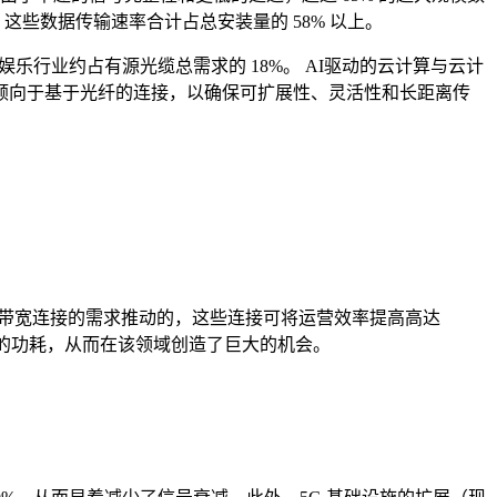
，这些数据传输速率合计占总安装量的 58% 以上。
和娱乐行业约占有源光缆总需求的 18%。 AI驱动的云计算与云计
来越倾向于基于光纤的连接，以确保可扩展性、灵活性和长距离传
高带宽连接的需求推动的，这些连接可将运营效率提高高达
% 的功耗，从而在该领域创造了巨大的机会。