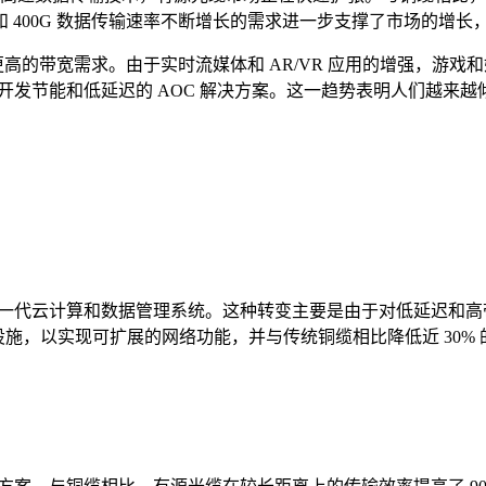
 和 400G 数据传输速率不断增长的需求进一步支撑了市场的增长
足更高的带宽需求。由于实时流媒体和 AR/VR 应用的增强，游戏
注于开发节能和低延迟的 AOC 解决方案。这一趋势表明人们越
持下一代云计算和数据管理系统。这种转变主要是由于对低延迟和
的基础设施，以实现可扩展的网络功能，并与传统铜缆相比降低近 30