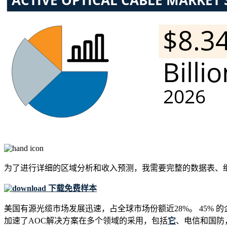
为了进行详细的区域分析和收入预测，我需要
完整的数据表、
下载免费样本
美国有源光缆市场发展迅速，占全球市场份额近28%。 45% 
加速了AOC解决方案在多个领域的采用，包括
它
、电信和国防