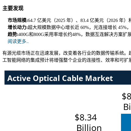
主要发现
市场规模:
64.7 亿美元（2025 年）、83.4 亿美元（2026
增长动力:
超大规模数据中心增长近 60%，光连接增长 45%
趋势:
400G和800G采用率增长约48%，数据互连解决方案扩
阅读更多..
有源光缆市场正在迅速发展，改变着各行业的数据传输系统。超过
工智能网络的集成预计将增强整个企业的连接性、效率和可扩