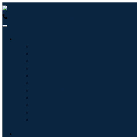
USA : +1 (855) 467-7775 (免费电话)
UK : +44 8085 022397
行业
信息技术
卫生保健
机械设备
汽车与运输
食品和饮料
能源与电力
航空航天与国防
农业
化学品与材料
建筑学
消费品
博客