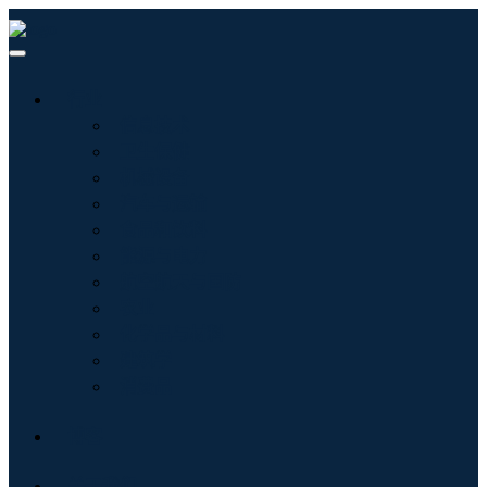
行业
信息技术
卫生保健
机械设备
汽车与运输
食品和饮料
能源与电力
航空航天与国防
农业
化学品与材料
建筑学
消费品
博客
关于我们