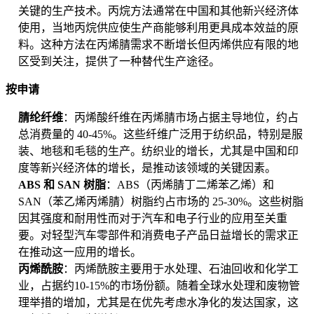
关键的生产技术。丙烷方法通常在中国和其他新兴经济体
使用，当地丙烷供应使生产商能够利用更具成本效益的原
料。这种方法在丙烯腈需求不断增长但丙烯供应有限的地
区受到关注，提供了一种替代生产途径。
按申请
腈纶纤维
：丙烯酸纤维在丙烯腈市场占据主导地位，约占
总消费量的 40-45%。这些纤维广泛用于纺织品，特别是服
装、地毯和毛毯的生产。纺织业的增长，尤其是中国和印
度等新兴经济体的增长，是推动该领域的关键因素。
ABS 和 SAN 树脂
：ABS（丙烯腈丁二烯苯乙烯）和
SAN（苯乙烯丙烯腈）树脂约占市场的 25-30%。这些树脂
因其强度和耐用性而对于汽车和电子行业的应用至关重
要。对轻型汽车零部件和消费电子产品日益增长的需求正
在推动这一应用的增长。
丙烯酰胺
：丙烯酰胺主要用于水处理、石油回收和化学工
业，占据约10-15%的市场份额。随着全球水处理和废物管
理举措的增加，尤其是在优先考虑水净化的发达国家，这