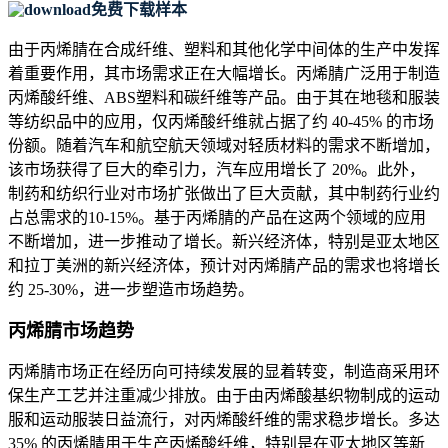
免费下载样本
由于丙烯腈在合成纤维、塑料和其他化学中间体的生产中发挥
着重要作用，其市场需求正在大幅增长。丙烯腈广泛用于制造
丙烯酸纤维、ABS塑料和碳纤维等产品。由于其在地毯和服装
等纺织品中的应用，仅丙烯酸纤维就占据了约 40-45% 的市场
份额。随着汽车和航空航天领域对轻质材料的需求不断增加，
该市场获得了巨大的牵引力，汽车应用增长了 20%。此外，
制药和纺织行业对市场扩张做出了巨大贡献，其中制药行业约
占总需求的10-15%。基于丙烯腈的产品在这两个领域的应用
不断增加，进一步推动了增长。新兴经济体，特别是亚太地区
和拉丁美洲的新兴经济体，预计对丙烯腈产品的需求也将增长
约 25-30%，进一步塑造市场趋势。
丙烯腈市场趋势
丙烯腈市场正在经历向可持续发展的显着转变，制造商采用环
保生产工艺并注重减少排放。由于由丙烯酸基织物制成的运动
服和运动服装日益流行，对丙烯酸纤维的需求稳步增长。多达
35% 的丙烯腈用于生产丙烯酸纤维，特别是在亚太地区等新