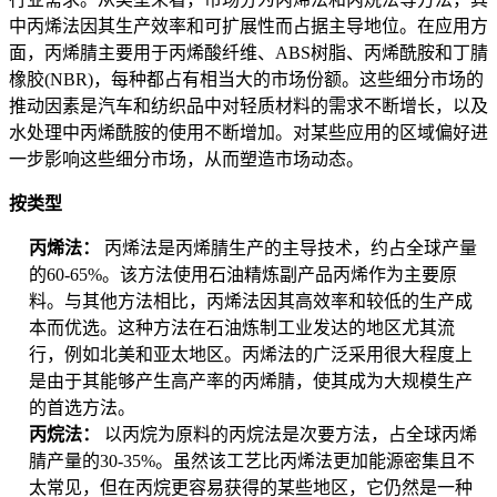
中丙烯法因其生产效率和可扩展性而占据主导地位。在应用方
面，丙烯腈主要用于丙烯酸纤维、ABS树脂、丙烯酰胺和丁腈
橡胶(NBR)，每种都占有相当大的市场份额。这些细分市场的
推动因素是汽车和纺织品中对轻质材料的需求不断增长，以及
水处理中丙烯酰胺的使用不断增加。对某些应用的区域偏好进
一步影响这些细分市场，从而塑造市场动态。
按类型
丙烯法：
丙烯法是丙烯腈生产的主导技术，约占全球产量
的60-65%。该方法使用石油精炼副产品丙烯作为主要原
料。与其他方法相比，丙烯法因其高效率和较低的生产成
本而优选。这种方法在石油炼制工业发达的地区尤其流
行，例如北美和亚太地区。丙烯法的广泛采用很大程度上
是由于其能够产生高产率的丙烯腈，使其成为大规模生产
的首选方法。
丙烷法：
以丙烷为原料的丙烷法是次要方法，占全球丙烯
腈产量的30-35%。虽然该工艺比丙烯法更加能源密集且不
太常见，但在丙烷更容易获得的某些地区，它仍然是一种