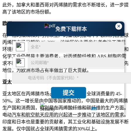
此外，加拿大和墨西哥对丙烯腈的需求也不断增长，进一步提
高了该地区的市场份额。
欧洲
×
免费下载样本
在严格的法规和对可持续生产的重视的推动下，欧洲约占全球
丙烯腈市场份额的 15-20%。该地区的主要参与者专注于满足
环境标准，例如减少排放和推广生物基丙烯腈的使用。汽车和
化学工业仍然是主要消费者，对丙烯酸纤维和 ABS 树脂的需
求不断增加。德国、法国和意大利在生产和消费方面处于领先
地位，为欧洲市场占有率做出了巨大贡献。
亚太
提交
亚太地区在丙烯腈市场占据主导地位，占全球消费量的 45-
50%。这一增长是由中国等国家推动的，中国是最大的丙烯腈
生产国和消费国，特别是在丙烯酸纤维和碳纤维的生产方面。
我们保证对您的个人信息完全保密.
隐私
电动汽车和航空航天应用的兴起进一步推动了该地区的需求。
印度和日本也是重要的贡献者，其工业化和基础设施发展不断
发展。仅中国就占全球丙烯腈需求的30%以上。