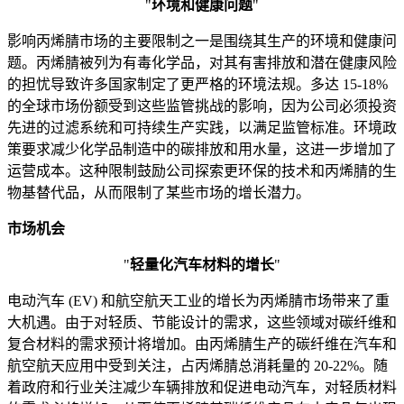
"
环境和健康问题
"
影响丙烯腈市场的主要限制之一是围绕其生产的环境和健康问
题。丙烯腈被列为有毒化学品，对其有害排放和潜在健康风险
的担忧导致许多国家制定了更严格的环境法规。多达 15-18%
的全球市场份额受到这些监管挑战的影响，因为公司必须投资
先进的过滤系统和可持续生产实践，以满足监管标准。环境政
策要求减少化学品制造中的碳排放和用水量，这进一步增加了
运营成本。这种限制鼓励公司探索更环保的技术和丙烯腈的生
物基替代品，从而限制了某些市场的增长潜力。
市场机会
"
轻量化汽车材料的增长
"
电动汽车 (EV) 和航空航天工业的增长为丙烯腈市场带来了重
大机遇。由于对轻质、节能设计的需求，这些领域对碳纤维和
复合材料的需求预计将增加。由丙烯腈生产的碳纤维在汽车和
航空航天应用中受到关注，占丙烯腈总消耗量的 20-22%。随
着政府和行业关注减少车辆排放和促进电动汽车，对轻质材料