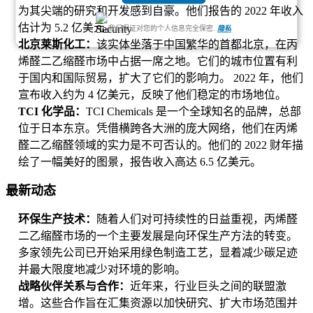
为其尖端的研究和开发感到自豪。他们报告的 2022 年收入
估计为 5.2 亿美元。
我们保证对您的个人信息完全保密.
隐私
北京莱斯化工：
该实体坐落于中国繁华的首都北京，在丙
烯醛二乙缩醛市场中占据一席之地。它们的城市位置有利
于国内和国际贸易，扩大了它们的影响力。 2022 年，他们
宣布收入约为 4 亿美元，反映了他们稳定的市场地位。
TCI 化学品：
TCI Chemicals 是一个全球知名的品牌，总部
位于日本东京。凭借横跨各大洲的庞大网络，他们在丙烯
醛二乙缩醛领域的实力是不可否认的。他们的 2022 财年描
绘了一幅美好的图景，报告收入高达 6.5 亿美元。
最新动态
环保生产技术：
随着人们对可持续性的日益重视，丙烯醛
二乙缩醛市场的一个主要发展是向环保生产方法的转变。
多家领先公司已开始采用绿色制造工艺，显着减少碳足迹
并最大限度地减少对环境的影响。
战略伙伴关系与合作：
近年来，行业巨头之间的联盟激
增。这些合作旨在汇集资源以加快研究、扩大市场范围并