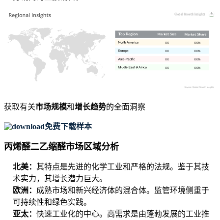
XX
XX%
XX
XX%
XX
XX%
XX
XX%
获取有关
市场规模
和
增长趋势
的全面洞察
免费下载样本
丙烯醛二乙缩醛市场区域分析
北美：
其特点是先进的化学工业和严格的法规。鉴于其技
术实力，其增长潜力巨大。
欧洲：
成熟市场和新兴经济体的混合体。监管环境侧重于
可持续性和绿色实践。
亚太：
快速工业化的中心。高需求是由蓬勃发展的工业推