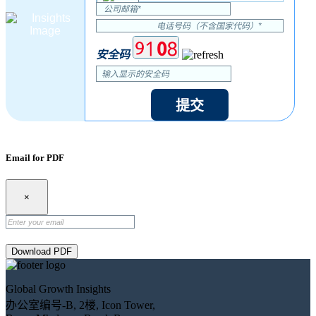
安全码
提交
Email for PDF
×
Download PDF
Global Growth Insights
办公室编号-B, 2楼, Icon Tower,