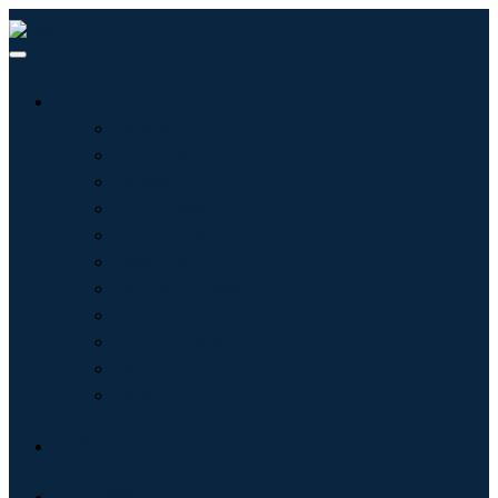
行业
信息技术
卫生保健
机械设备
汽车与运输
食品和饮料
能源与电力
航空航天与国防
农业
化学品与材料
建筑学
消费品
博客
关于我们