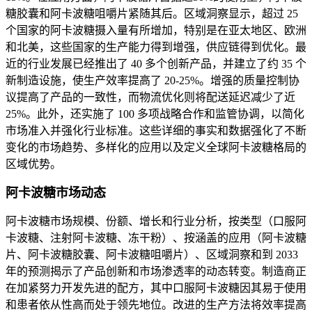
糖胶囊和阿卡波糖咀嚼片紧随其后。区域洞察显示，超过 25
个国家的阿卡波糖摄入量有所增加，特别是在亚太地区、欧洲
和北美，这些国家的生产能力得到增强，供应链得到优化。最
近的行业发展已经推出了 40 多个创新产品，并建立了约 35 个
新制造设施，使生产效率提高了 20-25%。增强的质量控制协
议提高了产品的一致性，而物流优化则将配送延迟减少了近
25%。此外，还实施了 100 多项战略合作和监管协调，以简化
市场准入并强化行业标准。这些详细的事实和数据强化了不断
变化的市场趋势、多样化的应用以及定义全球阿卡波糖格局的
区域优势。
阿卡波糖市场动态
阿卡波糖市场规模、份额、增长和行业分析，按类型（口服阿
卡波糖、注射阿卡波糖、冻干粉）、按涵盖的应用（阿卡波糖
片、阿卡波糖胶囊、阿卡波糖咀嚼片）、区域洞察和到 2033
年的预测揭示了产品创新和市场渗透率的动态转变。制造商正
在加紧努力开发先进的配方，其中口服阿卡波糖因其易于使用
和患者依从性高而处于领先地位。改进的生产方法将效率提高