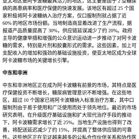
亚太地区是阿卡波糖最具活力的地区，这主要是由于 2 型糖尿
病的高患病率和医疗保健的快速发展。该地区有超过 25 个国
家积极将阿卡波糖纳入治疗方案，仅口服制剂就占据了近
60% 的地区市场份额。当地制造商显着改进了生产流程，据
报道产品质量提高了 30%，供应链延误减少了约 20%。政府
主导的健康举措和增强的公众意识运动进一步推动了对阿卡波
糖的需求，特别是片剂和胶囊形式的需求。这些因素，加上可
支配收入的增加和强劲的基础设施投资，使亚太地区成为全球
阿卡波糖市场的关键增长引擎。
中东和非洲
中东和非洲地区正在成为阿卡波糖有前景的市场，其特点是医
疗保健投资不断增长，糖尿病管理意识不断增强。在这些地
区，超过 10 个国家已将阿卡波糖纳入标准治疗方案，其中口
服制剂由于易于使用和广泛使用而处于领先地位。最近的市场
研究表明，在升级医疗基础设施和扩大现代治疗手段的推动
下，阿卡波糖需求增长了近 25%。当地生产设施也得到了改
善，将配送延迟减少了约 15%，并提高了整体供应链的可靠
性。这些地区正在见证越来越多的公私合作伙伴关系和协作医