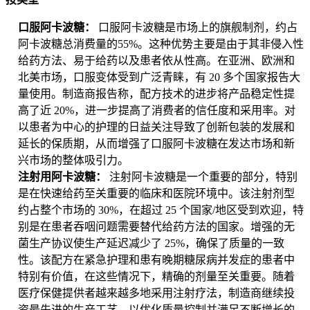
口服阿卡波糖：
口服阿卡波糖是市场上的旗舰制剂，约占
阿卡波糖总消费量的55%。这种优势主要是由于其非侵入性
给药方法、易于给药以及患者依从性高。在亚洲、欧洲和
北美市场，口服变体受到广泛青睐，有 20 多个国家报告大
量使用。制造商报告称，配方技术的进步将产品稳定性提
高了近 20%，进一步提高了消费者的信任度和采用率。对
以患者为中心的护理的日益关注导致了创新包装的发展和
延长的保质期，从而增强了口服阿卡波糖在发达市场和新
兴市场的整体吸引力。
注射用阿卡波糖：
注射阿卡波糖是一个重要的部分，特别
是在快速给药至关重要的临床和医院环境中。该注射剂型
约占整个市场的 30%，在超过 25 个国家/地区受到欢迎，特
别是在患者吞咽问题需要替代给药方法的国家。增强的无
菌生产协议使生产延迟减少了 25%，确保了质量的一致
性。该配方在紧急护理和患有晚期糖尿病并发症的患者中
特别有价值，在这些情况下，精确的剂量至关重要。随着
医疗保健提供者越来越多地采用注射疗法，制造商继续投
资最先进的生产工艺，以优化质量控制并满足不断增长的