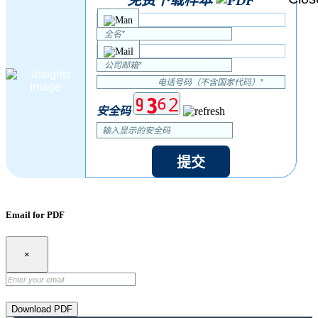
安全码
提交
Email for PDF
×
Download PDF