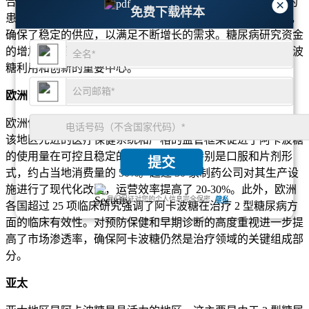
合作，推出了 10 多种创新的阿卡波糖产品，旨在满足不同的
×
免费下载样本
患者需求。此外，制造工艺的改进使生产效率提高了近25%，
确保了稳定的供应，以满足不断增长的需求。糖尿病研究资金
的增加和综合保险覆盖进一步提振了市场，使北美成为阿卡波
糖利用和创新的重要中心。
欧洲
欧洲仍然是阿卡波糖的强劲市场，在 20 多个国家广泛使用。
该地区先进的医疗保健系统和严格的监管框架促进了阿卡波糖
的使用量在可控且稳定的情况下增长，特别是口服和片剂形
提交
式，约占当地消费量的 50%。超过 30 家制药公司对其生产设
施进行了现代化改造，运营效率提高了 20-30%。此外，欧洲
我们保证对您的个人信息完全保密.
隐私
各国超过 25 项临床研究强调了阿卡波糖在治疗 2 型糖尿病方
面的临床有效性。对预防保健和早期诊断的高度重视进一步提
高了市场渗透率，确保阿卡波糖仍然是治疗领域的关键组成部
分。
亚太