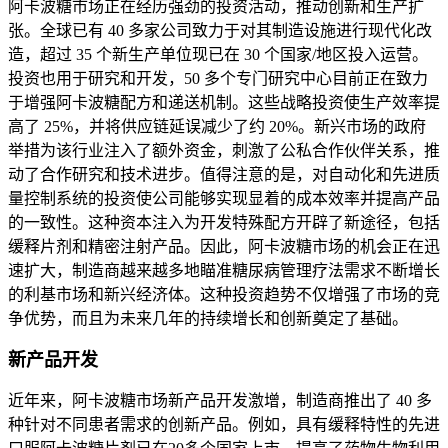
阿卡波糖市场正在经历强劲的投资活动，推动创新和生产扩
张。全球已有 40 多家公司致力于对其制造设施进行现代化改
造，超过 35 个新生产单位现已在 30 个国家/地区投入运营。
投资也用于研究和开发，50 多个专门研究中心目前正在致力
于增强阿卡波糖配方和递送机制。这些战略投资使生产效率提
高了 25%，并将供应链延误减少了约 20%。新兴市场的政府
举措为该行业注入了额外资金，刺激了公私合作伙伴关系，推
动了合作研究和技术进步。值得注意的是，对自动化和先进质
量控制系统的投资使公司能够实现显着的成本效率并提高产品
的一致性。这种资本注入为开发特殊配方开辟了新途径，包括
缓释片剂和精密注射产品。因此，阿卡波糖市场的机会正在迅
速扩大，制造商越来越多地瞄准糖尿病管理疗法需求不断增长
的利基市场和新兴经济体。这种投资趋势不仅增强了市场的竞
争优势，而且为未来几年的持续增长和创新奠定了基础。
新产品开发
近年来，阿卡波糖市场新产品开发激增，制造商推出了 40 多
种针对不同患者需求的创新产品。例如，具有缓释特性的先进