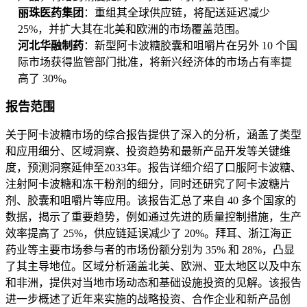
丽珠医药集团
：重组其全球供应链，将配送延迟减少
25%，并扩大其在北美和欧洲的市场覆盖范围。
河北华融制药
：新型阿卡波糖胶囊和咀嚼片在另外 10 个国
际市场获得监管部门批准，将新兴经济体的市场占有率提
高了 30%。
报告范围
关于阿卡波糖市场的综合报告提供了深入的分析，涵盖了类型
和应用细分、区域洞察、投资趋势和最新产品开发等关键维
度，预测洞察延伸至2033年。报告详细介绍了口服阿卡波糖、
注射阿卡波糖和冻干粉剂的细分，同时还研究了阿卡波糖片
剂、胶囊和咀嚼片等应用。该报告汇总了来自 40 多个国家的
数据，揭示了重要趋势，例如通过先进的质量控制措施，生产
效率提高了 25%，供应链延误减少了 20%。拜耳、浙江海正
药业等主要市场参与者的市场份额分别为 35% 和 28%，凸显
了其主导地位。区域分析涵盖北美、欧洲、亚太地区以及中东
和非洲，提供对当地市场动态和基础设施投资的见解。该报告
进一步概述了近年来实施的战略投资、合作企业和新产品创