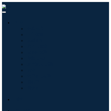
行业
信息技术
卫生保健
机械设备
汽车与运输
食品和饮料
能源与电力
航空航天与国防
农业
化学品与材料
建筑学
消费品
博客
关于我们