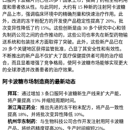
口服阿卡波糖片剂已在20多个国家上市，提高了药物生物利用
度和患者依从性。与此同时，大约有 15 种新的注射阿卡波糖
产品上市，强调临床环境中的精确剂量和快速治疗作用。此
外，改进的冻干粉配方的开发使产品稳定性提高了 20%，批
次变异性降低了约 15%。这些创新是由 30 多个研究中心和领
先制药公司之间的合作推动的，这些公司也率先在新型药物输
送系统和包装技术方面取得了突破。此外，这些新产品已在
20 多个关键地区获得监管批准，凸显了其安全性和有效性。
不断推出的新产品不仅扩大了医疗保健提供者可用的治疗组
合，而且显着增强了竞争格局，使阿卡波糖市场能够实现更大
的全球渗透并改善患者的治疗效果。
阿卡波糖市场制造商的最新动态
拜耳
：通过增加 3 条口服阿卡波糖新生产线来扩大产能，
将产量提高 15% 并缩短周期时间。
浙江海正药业
：推出先进的冻干粉末配方，将产品一致性
提高 18%，并将批次变异性降低 10%。
杭州华东制药
：与生物科技公司合作开发注射用阿卡波糖
产品，将给药精度提高20%，生产时间缩短25%。