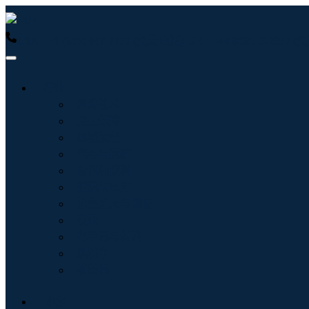
USA : +1 (855) 467-7775 (免费电话)
UK : +44 8085 022397
行业
信息技术
卫生保健
机械设备
汽车与运输
食品和饮料
能源与电力
航空航天与国防
农业
化学品与材料
建筑学
消费品
博客