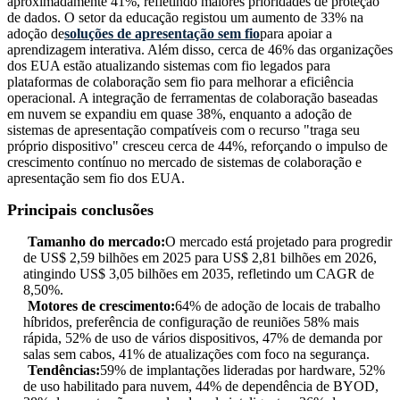
aproximadamente 41%, refletindo maiores prioridades de proteção
de dados. O setor da educação registou um aumento de 33% na
adoção de
soluções de apresentação sem fio
para apoiar a
aprendizagem interativa. Além disso, cerca de 46% das organizações
dos EUA estão atualizando sistemas com fio legados para
plataformas de colaboração sem fio para melhorar a eficiência
operacional. A integração de ferramentas de colaboração baseadas
em nuvem se expandiu em quase 38%, enquanto a adoção de
sistemas de apresentação compatíveis com o recurso "traga seu
próprio dispositivo" cresceu cerca de 44%, reforçando o impulso de
crescimento contínuo no mercado de sistemas de colaboração e
apresentação sem fio dos EUA.
Principais conclusões
Tamanho do mercado:
O mercado está projetado para progredir
de US$ 2,59 bilhões em 2025 para US$ 2,81 bilhões em 2026,
atingindo US$ 3,05 bilhões em 2035, refletindo um CAGR de
8,50%.
Motores de crescimento:
64% de adoção de locais de trabalho
híbridos, preferência de configuração de reuniões 58% mais
rápida, 52% de uso de vários dispositivos, 47% de demanda por
salas sem cabos, 41% de atualizações com foco na segurança.
Tendências:
59% de implantações lideradas por hardware, 52%
de uso habilitado para nuvem, 44% de dependência de BYOD,