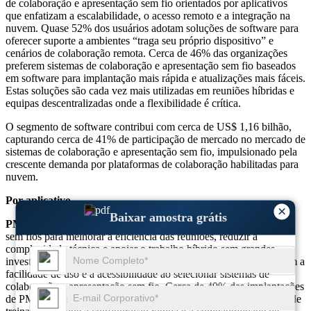
de colaboração e apresentação sem fio orientados por aplicativos
que enfatizam a escalabilidade, o acesso remoto e a integração na
nuvem. Quase 52% dos usuários adotam soluções de software para
oferecer suporte a ambientes “traga seu próprio dispositivo” e
cenários de colaboração remota. Cerca de 46% das organizações
preferem sistemas de colaboração e apresentação sem fio baseados
em software para implantação mais rápida e atualizações mais fáceis.
Estas soluções são cada vez mais utilizadas em reuniões híbridas e
equipas descentralizadas onde a flexibilidade é crítica.
O segmento de software contribui com cerca de US$ 1,16 bilhão,
capturando cerca de 41% de participação de mercado no mercado de
sistemas de colaboração e apresentação sem fio, impulsionado pela
crescente demanda por plataformas de colaboração habilitadas para
nuvem.
Por aplicativo
×
Baixar amostra grátis
PME:
As PMEs adoptam sistemas de colaboração e apresentação
sem fios para melhorar a eficiência das reuniões, reduzir a
complexidade técnica e apoiar o trabalho híbrido sem grandes
investimentos em infra-estruturas. Quase 61% das PMEs priorizam a
facilidade de uso e a acessibilidade ao selecionar sistemas de
colaboração e apresentação sem fio. Cerca de 49% das implantações
de PME concentram-se em pequenas salas de reuniões e espaços de