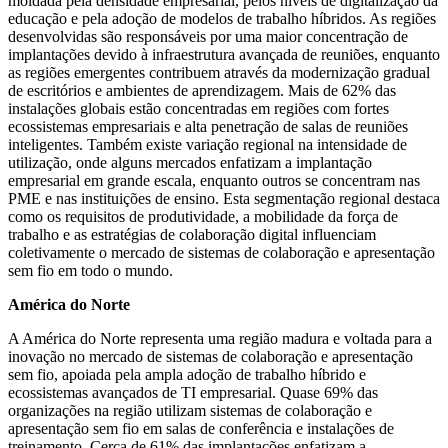
moldada pela densidade empresarial, pelos níveis de digitalização da
educação e pela adoção de modelos de trabalho híbridos. As regiões
desenvolvidas são responsáveis ​​por uma maior concentração de
implantações devido à infraestrutura avançada de reuniões, enquanto
as regiões emergentes contribuem através da modernização gradual
de escritórios e ambientes de aprendizagem. Mais de 62% das
instalações globais estão concentradas em regiões com fortes
ecossistemas empresariais e alta penetração de salas de reuniões
inteligentes. Também existe variação regional na intensidade de
utilização, onde alguns mercados enfatizam a implantação
empresarial em grande escala, enquanto outros se concentram nas
PME e nas instituições de ensino. Esta segmentação regional destaca
como os requisitos de produtividade, a mobilidade da força de
trabalho e as estratégias de colaboração digital influenciam
coletivamente o mercado de sistemas de colaboração e apresentação
sem fio em todo o mundo.
América do Norte
A América do Norte representa uma região madura e voltada para a
inovação no mercado de sistemas de colaboração e apresentação
sem fio, apoiada pela ampla adoção de trabalho híbrido e
ecossistemas avançados de TI empresarial. Quase 69% das
organizações na região utilizam sistemas de colaboração e
apresentação sem fio em salas de conferência e instalações de
treinamento. Cerca de 61% das implantações enfatizam a