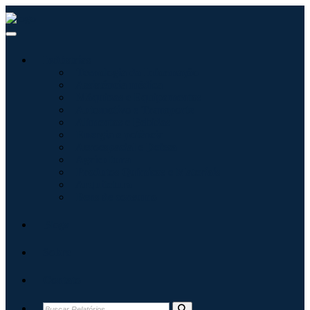
Indústrias
Tecnologia da Informação
Assistência médica
Máquinas e Equipamentos
Automotivo e Transporte
Alimentos e Bebidas
Energia e potência
Aeroespacial e Defesa
Agricultura
Produtos Químicos e Materiais
Arquitetura
Bens de consumo
Blogs
Sobre
Contato