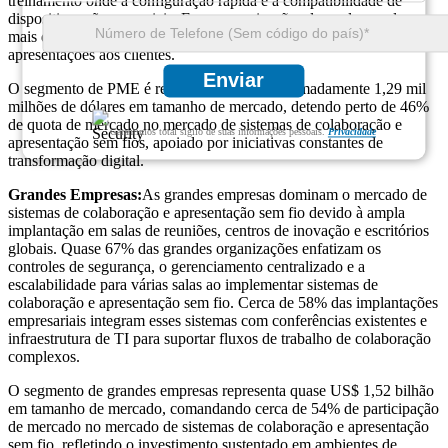
treinamento onde a configuração rápida e a compatibilidade de
dispositivos são essenciais. Essas organizações dependem cada vez
mais de soluções sem fio para aprimorar a comunicação interna e as
apresentações aos clientes.
Enviar
O segmento de PME é responsável por aproximadamente 1,29 mil
milhões de dólares em tamanho de mercado, detendo perto de 46%
de quota de mercado no mercado de sistemas de colaboração e
Garantimos total sigilo de suas informações pessoais.
Privacidade
apresentação sem fios, apoiado por iniciativas constantes de
transformação digital.
Grandes Empresas:
As grandes empresas dominam o mercado de
sistemas de colaboração e apresentação sem fio devido à ampla
implantação em salas de reuniões, centros de inovação e escritórios
globais. Quase 67% das grandes organizações enfatizam os
controles de segurança, o gerenciamento centralizado e a
escalabilidade para várias salas ao implementar sistemas de
colaboração e apresentação sem fio. Cerca de 58% das implantações
empresariais integram esses sistemas com conferências existentes e
infraestrutura de TI para suportar fluxos de trabalho de colaboração
complexos.
O segmento de grandes empresas representa quase US$ 1,52 bilhão
em tamanho de mercado, comandando cerca de 54% de participação
de mercado no mercado de sistemas de colaboração e apresentação
sem fio, refletindo o investimento sustentado em ambientes de