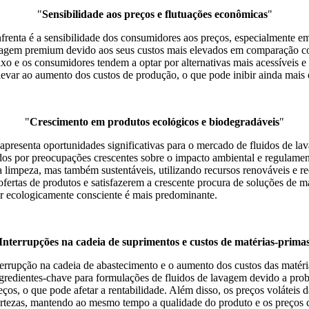
"
Sensibilidade aos preços e flutuações econômicas
"
frenta é a sensibilidade dos consumidores aos preços, especialmente e
gem premium devido aos seus custos mais elevados em comparação com a
 e os consumidores tendem a optar por alternativas mais acessíveis e d
evar ao aumento dos custos de produção, o que pode inibir ainda mais 
"
Crescimento em produtos ecológicos e biodegradáveis
"
s apresenta oportunidades significativas para o mercado de fluidos d
ados por preocupações crescentes sobre o impacto ambiental e regulamen
 limpeza, mas também sustentáveis, utilizando recursos renováveis ​​e
fertas de produtos e satisfazerem a crescente procura de soluções de 
 ecologicamente consciente é mais predominante.
Interrupções na cadeia de suprimentos e custos de matérias-prima
terrupção na cadeia de abastecimento e o aumento dos custos das matéri
gredientes-chave para formulações de fluidos de lavagem devido a prob
s, o que pode afetar a rentabilidade. Além disso, os preços voláteis d
certezas, mantendo ao mesmo tempo a qualidade do produto e os preços c