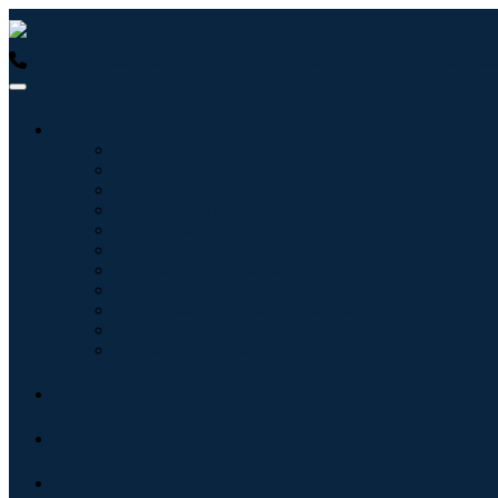
USA : +1 (855) 467-7775 (Ligação gratuita)
UK : +44 8085 0223
Indústrias
Tecnologia da Informação
Assistência médica
Máquinas e Equipamentos
Automotivo e Transporte
Alimentos e Bebidas
Energia e potência
Aeroespacial e Defesa
Agricultura
Produtos Químicos e Materiais
Arquitetura
Bens de consumo
Blogs
Sobre
Contato