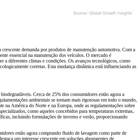
la crescente demanda por produtos de manutenção automotiva. Com a
nente essencial na manutenção dos veículos. O mercado é
der a diferentes climas e condições. Os avanços tecnológicos, como
cologicamente corretas. Esta mudança dinâmica está influenciando as
 e biodegradáveis. Cerca de 25% dos consumidores estão agora a
egulamentações ambientais se tornam mais rigorosas em todo o mundo,
ente na América do Norte e na Europa, onde as regulamentações sobre
especializados, como aqueles concebidos para temperaturas extremas,
icas, incluindo formulações de inverno e verão, proporcionando
umidores estão agora comprando fluido de lavagem como parte de
destaca um interesse crescente em soluções abrangentes de