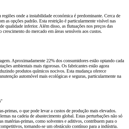
m regiões onde a instabilidade económica é predominante. Cerca de
s opções padrão. Esta restrição é particularmente visível nas
e qualidade inferior. Além disso, as flutuações nos preços das
o crescimento do mercado em áreas sensíveis aos custos.
e lavagem. Aproximadamente 22% dos consumidores estão optando cada
tações ambientais mais rigorosas. Os fabricantes estão agora
 reduzindo produtos químicos nocivos. Esta mudança oferece
manutenção automóvel mais ecológicas e seguras, particularmente na
s
"
as-primas, o que pode levar a custos de produção mais elevados.
lemas na cadeia de abastecimento global. Estas perturbações não só
as matérias-primas, como solventes e aditivos, contribuem para o
ompetitivos, tornando-se um obstáculo contínuo para a indústria.