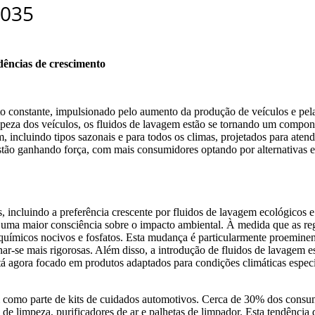
dências de crescimento
o constante, impulsionado pelo aumento da produção de veículos e pe
mpeza dos veículos, os fluidos de lavagem estão se tornando um compo
 incluindo tipos sazonais e para todos os climas, projetados para aten
tão ganhando força, com mais consumidores optando por alternativas e
, incluindo a preferência crescente por fluidos de lavagem ecológicos
r uma maior consciência sobre o impacto ambiental. À medida que as r
 químicos nocivos e fosfatos. Esta mudança é particularmente proemin
nar-se mais rigorosas. Além disso, a introdução de fluidos de lavagem 
gora focado em produtos adaptados para condições climáticas específ
em como parte de kits de cuidados automotivos. Cerca de 30% dos cons
e limpeza, purificadores de ar e palhetas de limpador. Esta tendência 