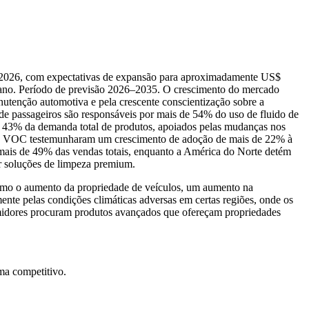
m 2026, com expectativas de expansão para aproximadamente US$
 ano. Período de previsão 2026–2035. O crescimento do mercado
utenção automotiva e pela crescente conscientização sobre a
e passageiros são responsáveis ​​por mais de 54% do uso de fluido de
se 43% da demanda total de produtos, apoiados pelas mudanças nos
r de VOC testemunharam um crescimento de adoção de mais de 22% à
 mais de 49% das vendas totais, enquanto a América do Norte detém
or soluções de limpeza premium.
omo o aumento da propriedade de veículos, um aumento na
te pelas condições climáticas adversas em certas regiões, onde os
sumidores procuram produtos avançados que ofereçam propriedades
ma competitivo
.