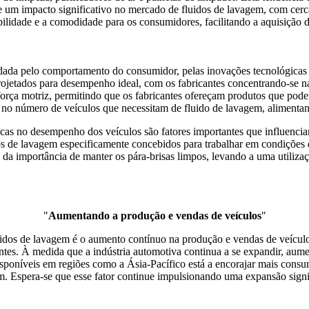
e um impacto significativo no mercado de fluidos de lavagem, com cer
ibilidade e a comodidade para os consumidores, facilitando a aquisição 
dada pelo comportamento do consumidor, pelas inovações tecnológicas
ojetados para desempenho ideal, com os fabricantes concentrando-se na
orça motriz, permitindo que os fabricantes ofereçam produtos que podem
 no número de veículos que necessitam de fluido de lavagem, aliment
icas no desempenho dos veículos são fatores importantes que influenci
 de lavagem especificamente concebidos para trabalhar em condições de
 da importância de manter os pára-brisas limpos, levando a uma utiliz
"
Aumentando a produção e vendas de veículos
"
idos de lavagem é o aumento contínuo na produção e vendas de veículo
tes. À medida que a indústria automotiva continua a se expandir, aume
sponíveis em regiões como a Ásia-Pacífico está a encorajar mais consum
. Espera-se que esse fator continue impulsionando uma expansão signi