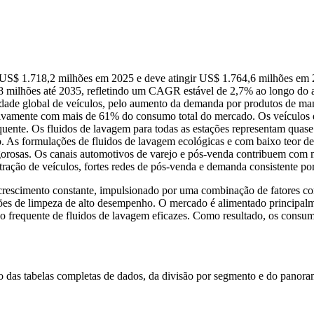
m US$ 1.718,2 milhões em 2025 e deve atingir US$ 1.764,6 milhões e
,8 milhões até 2035, refletindo um CAGR estável de 2,7% ao longo do
dade global de veículos, pelo aumento da demanda por produtos de man
letivamente com mais de 61% do consumo total do mercado. Os veículos d
quente. Os fluidos de lavagem para todas as estações representam qua
ano. As formulações de fluidos de lavagem ecológicas e com baixo teo
igorosas. Os canais automotivos de varejo e pós-venda contribuem com
tração de veículos, fortes redes de pós-venda e demanda consistente p
rescimento constante, impulsionado por uma combinação de fatores c
s de limpeza de alto desempenho. O mercado é alimentado principalmen
uso frequente de fluidos de lavagem eficazes. Como resultado, os con
so das
tabelas completas de dados, da divisão por segmento e do panora