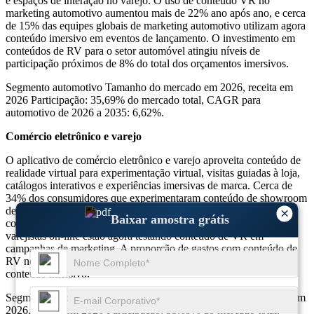
e espaços de interação no varejo. O uso de conteúdo VR no
marketing automotivo aumentou mais de 22% ano após ano, e cerca
de 15% das equipes globais de marketing automotivo utilizam agora
conteúdo imersivo em eventos de lançamento. O investimento em
conteúdos de RV para o setor automóvel atingiu níveis de
participação próximos de 8% do total dos orçamentos imersivos.
Segmento automotivo Tamanho do mercado em 2026, receita em
2026 Participação: 35,69% do mercado total, CAGR para
automotivo de 2026 a 2035: 6,62%.
Comércio eletrônico e varejo
O aplicativo de comércio eletrônico e varejo aproveita conteúdo de
realidade virtual para experimentação virtual, visitas guiadas à loja,
catálogos interativos e experiências imersivas de marca. Cerca de
34% dos consumidores que experimentaram conteúdo de showroom
de VR relataram maior intenção de compra em comparação com
×
Baixar amostra grátis
compradores que não usam VR, e aproximadamente 25% dos
varejistas on-line estão agora testando conteúdo de VR em
campanhas de marketing. A proporção de gastos com conteúdo de
RV no varejo é de aproximadamente 10% do orçamento total de
conteúdo imersivo.
Segmento de comércio eletrônico e varejo Tamanho do mercado em
2026, receita em 2026 Participação: 35,69% do mercado total,