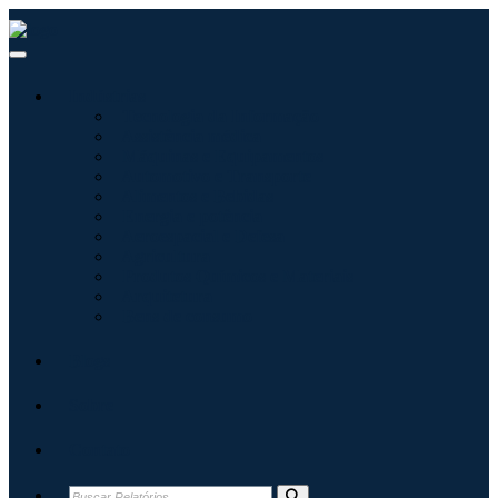
Indústrias
Tecnologia da Informação
Assistência médica
Máquinas e Equipamentos
Automotivo e Transporte
Alimentos e Bebidas
Energia e potência
Aeroespacial e Defesa
Agricultura
Produtos Químicos e Materiais
Arquitetura
Bens de consumo
Blogs
Sobre
Contato