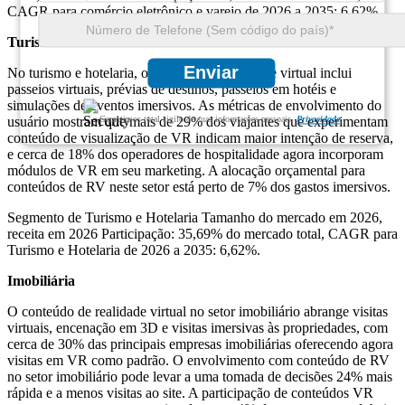
CAGR para comércio eletrônico e varejo de 2026 a 2035: 6,62%.
Turismo e Hotelaria
Enviar
No turismo e hotelaria, o conteúdo de realidade virtual inclui
passeios virtuais, prévias de destinos, passeios em hotéis e
simulações de eventos imersivos. As métricas de envolvimento do
Garantimos total sigilo de suas informações pessoais.
Privacidade
usuário mostram que mais de 29% dos viajantes que experimentam
conteúdo de visualização de VR indicam maior intenção de reserva,
e cerca de 18% dos operadores de hospitalidade agora incorporam
módulos de VR em seu marketing. A alocação orçamental para
conteúdos de RV neste setor está perto de 7% dos gastos imersivos.
Segmento de Turismo e Hotelaria Tamanho do mercado em 2026,
receita em 2026 Participação: 35,69% do mercado total, CAGR para
Turismo e Hotelaria de 2026 a 2035: 6,62%.
Imobiliária
O conteúdo de realidade virtual no setor imobiliário abrange visitas
virtuais, encenação em 3D e visitas imersivas às propriedades, com
cerca de 30% das principais empresas imobiliárias oferecendo agora
visitas em VR como padrão. O envolvimento com conteúdo de RV
no setor imobiliário pode levar a uma tomada de decisões 24% mais
rápida e a menos visitas ao site. A participação de conteúdos VR