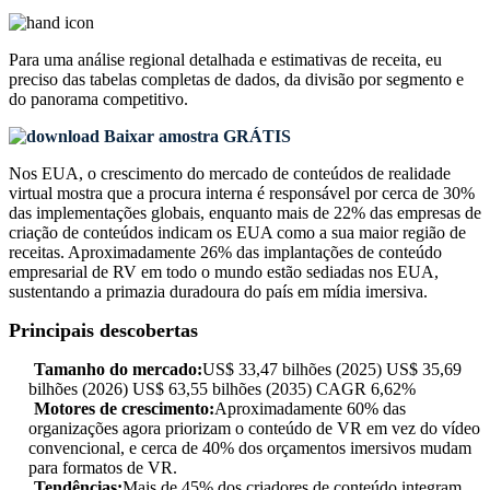
Para uma análise regional detalhada e estimativas de receita, eu
preciso das
tabelas completas de dados, da divisão por segmento e
do panorama competitivo
.
Baixar amostra GRÁTIS
Nos EUA, o crescimento do mercado de conteúdos de realidade
virtual mostra que a procura interna é responsável por cerca de 30%
das implementações globais, enquanto mais de 22% das empresas de
criação de conteúdos indicam os EUA como a sua maior região de
receitas. Aproximadamente 26% das implantações de conteúdo
empresarial de RV em todo o mundo estão sediadas nos EUA,
sustentando a primazia duradoura do país em mídia imersiva.
Principais descobertas
Tamanho do mercado:
US$ 33,47 bilhões (2025) US$ 35,69
bilhões (2026) US$ 63,55 bilhões (2035) CAGR 6,62%
Motores de crescimento:
Aproximadamente 60% das
organizações agora priorizam o conteúdo de VR em vez do vídeo
convencional, e cerca de 40% dos orçamentos imersivos mudam
para formatos de VR.
Tendências:
Mais de 45% dos criadores de conteúdo integram