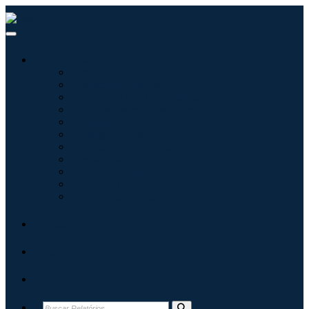
Indústrias
Tecnologia da Informação
Assistência médica
Máquinas e Equipamentos
Automotivo e Transporte
Alimentos e Bebidas
Energia e potência
Aeroespacial e Defesa
Agricultura
Produtos Químicos e Materiais
Arquitetura
Bens de consumo
Blogs
Sobre
Contato