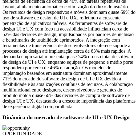
melhoria de eficiência de cerca de 46% em tarefas repetitivas de
layout, alinhamento automático e otimização do fluxo do usuário.
Os recursos de design responsivos e móveis dominam quase 69% do
uso de software de design de UI e UX, refletindo a crescente
penetração de aplicativos móveis. As ferramentas de software de
design UI e UX com foco na acessibilidade influenciam cerca de
52% das decisões de design, impulsionadas por padrões de inclusão
e benchmarks de usabilidade aprimorados. A integração com
ferramentas de transferência de desenvolvedores oferece suporte a
processos de design até implantação cerca de 63% mais rápidos. A
demanda empresarial representa quase 54% do uso total de software
de design de UI e UX, enquanto equipes de pequeno e médio porte
respondem por cerca de 46% da adoção. Os modelos de
implantação baseados em assinatura dominam aproximadamente
71% do mercado de software de design de UI e UX devido à
flexibilidade e às atualizações contínuas de recursos. A colaboração
multifuncional entre designers, desenvolvedores e gerentes de
produto molda quase 66% das decisões de compra de software de
design UI e UX, destacando a crescente importância das plataformas
de experiência digital compartilhada.
Dinâmica do mercado de software de UI e UX Design
OPORTUNIDADE