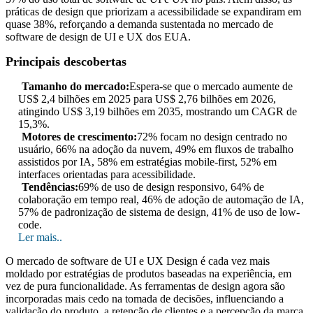
práticas de design que priorizam a acessibilidade se expandiram em
quase 38%, reforçando a demanda sustentada no mercado de
software de design de UI e UX dos EUA.
Principais descobertas
Tamanho do mercado:
Espera-se que o mercado aumente de
US$ 2,4 bilhões em 2025 para US$ 2,76 bilhões em 2026,
atingindo US$ 3,19 bilhões em 2035, mostrando um CAGR de
15,3%.
Motores de crescimento:
72% focam no design centrado no
usuário, 66% na adoção da nuvem, 49% em fluxos de trabalho
assistidos por IA, 58% em estratégias mobile-first, 52% em
interfaces orientadas para acessibilidade.
Tendências:
69% de uso de design responsivo, 64% de
colaboração em tempo real, 46% de adoção de automação de IA,
57% de padronização de sistema de design, 41% de uso de low-
code.
Ler mais..
O mercado de software de UI e UX Design é cada vez mais
moldado por estratégias de produtos baseadas na experiência, em
vez de pura funcionalidade. As ferramentas de design agora são
incorporadas mais cedo na tomada de decisões, influenciando a
validação do produto, a retenção de clientes e a percepção da marca.