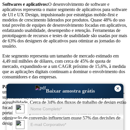
Softwares e aplicativos:
O desenvolvimento de software e
aplicativos representa o maior segmento de aplicativos para software
de UI e UX Design, impulsionado por estratégias mobile-first e
modelos de crescimento liderados por produtos. Quase 48% do uso
total provém de equipes de desenvolvimento focadas em aplicativos,
enfatizando usabilidade, desempenho e retenção. Ferramentas de
prototipagem de recursos e testes de usabilidade são usadas por mais
de 63% dos designers de aplicativos para otimizar as jornadas do
usuário.
Este segmento representa um tamanho de mercado estimado em
4,49 mil milhões de dólares, com cerca de 45% de quota de
mercado, expandindo-se a um CAGR próximo de 15,6%, à medida
que as aplicações digitais continuam a dominar o envolvimento dos
consumidores e das empresas.
Página da Internet:
O design de páginas da Web continua sendo
×
Baixar amostra grátis
uma área central de aplicação para software de design de UI e UX,
suportando layouts responsivos e interfaces orientadas para
acessibilidade. Cerca de 34% dos fluxos de trabalho de design estão
focados em plataformas web, impulsionadas por e-commerce,
portais SaaS e plataformas de conteúdo. A marca consistente e a
otimização de conversão influenciam quase 57% das decisões de
design focadas na web.