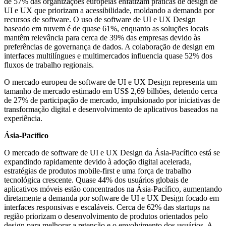
de 57% das organizações europeias enfatizam práticas de design de
UI e UX que priorizam a acessibilidade, moldando a demanda por
recursos de software. O uso de software de UI e UX Design
baseado em nuvem é de quase 61%, enquanto as soluções locais
mantêm relevância para cerca de 39% das empresas devido às
preferências de governança de dados. A colaboração de design em
interfaces multilíngues e multimercados influencia quase 52% dos
fluxos de trabalho regionais.
O mercado europeu de software de UI e UX Design representa um
tamanho de mercado estimado em US$ 2,69 bilhões, detendo cerca
de 27% de participação de mercado, impulsionado por iniciativas de
transformação digital e desenvolvimento de aplicativos baseados na
experiência.
Ásia-Pacífico
O mercado de software de UI e UX Design da Ásia-Pacífico está se
expandindo rapidamente devido à adoção digital acelerada,
estratégias de produtos mobile-first e uma força de trabalho
tecnológica crescente. Quase 44% dos usuários globais de
aplicativos móveis estão concentrados na Ásia-Pacífico, aumentando
diretamente a demanda por software de UI e UX Design focado em
interfaces responsivas e escaláveis. Cerca de 62% das startups na
região priorizam o desenvolvimento de produtos orientados pelo
design para melhorar a retenção e o envolvimento dos usuários. A