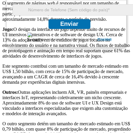
O segmento de páginas web é responsável por um tamanho de
mercado estimado de US$ 3,19 bilhões, com quase 32% de
participação de mercado, crescendo a um CAGR de
aproximadamente 14,8% durante o período de previsão.
Enviar
Jogo:
O design da interface do jogo depende muito de recursos de
UI imersivos e interativos e de software de design UX. Cerca de
Garantimos total sigilo de suas informações pessoais.
Privacidade
13% da adoção total vem de estúdios de jogos focados no
envolvimento do usuário e na narrativa visual. Os fluxos de trabalho
de prototipagem e animação em tempo real suportam quase 61% das
atividades de desenvolvimento de interfaces de jogos.
Este segmento contribui com um tamanho de mercado estimado em
US$ 1,50 bilhão, com cerca de 15% de participação de mercado,
avançando a um CAGR de cerca de 16,4% devido à crescente
demanda por experiências digitais imersivas.
Outros:
Outras aplicações incluem AR, VR, painéis empresariais e
interfaces IoT, representando coletivamente um nicho crescente.
Aproximadamente 8% do uso de software UI e UX Design está
vinculado a interfaces especializadas que exigem alta customização
e modelos de interação avançados.
O outro segmento detém um tamanho de mercado estimado em US$
0,79 bilhão, com quase 8% de participação de mercado, progredindo