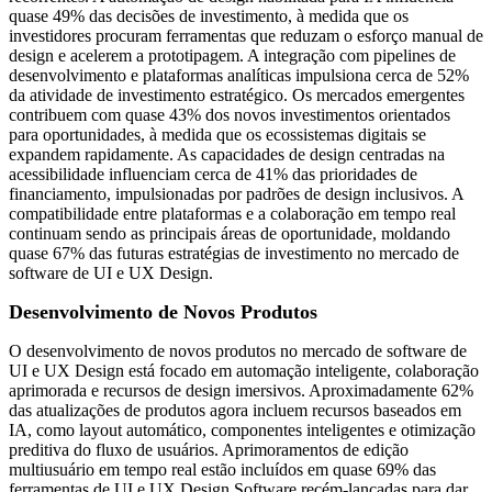
quase 49% das decisões de investimento, à medida que os
investidores procuram ferramentas que reduzam o esforço manual de
design e acelerem a prototipagem. A integração com pipelines de
desenvolvimento e plataformas analíticas impulsiona cerca de 52%
da atividade de investimento estratégico. Os mercados emergentes
contribuem com quase 43% dos novos investimentos orientados
para oportunidades, à medida que os ecossistemas digitais se
expandem rapidamente. As capacidades de design centradas na
acessibilidade influenciam cerca de 41% das prioridades de
financiamento, impulsionadas por padrões de design inclusivos. A
compatibilidade entre plataformas e a colaboração em tempo real
continuam sendo as principais áreas de oportunidade, moldando
quase 67% das futuras estratégias de investimento no mercado de
software de UI e UX Design.
Desenvolvimento de Novos Produtos
O desenvolvimento de novos produtos no mercado de software de
UI e UX Design está focado em automação inteligente, colaboração
aprimorada e recursos de design imersivos. Aproximadamente 62%
das atualizações de produtos agora incluem recursos baseados em
IA, como layout automático, componentes inteligentes e otimização
preditiva do fluxo de usuários. Aprimoramentos de edição
multiusuário em tempo real estão incluídos em quase 69% das
ferramentas de UI e UX Design Software recém-lançadas para dar