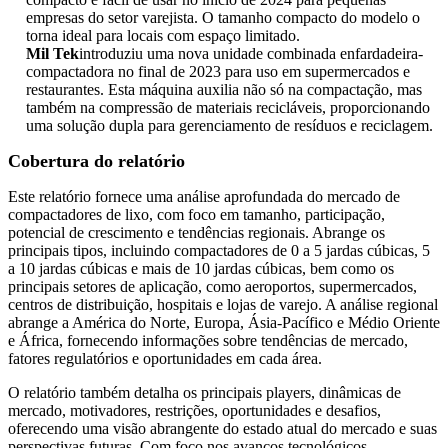
empresas do setor varejista. O tamanho compacto do modelo o
torna ideal para locais com espaço limitado.
Mil Tek
introduziu uma nova unidade combinada enfardadeira-
compactadora no final de 2023 para uso em supermercados e
restaurantes. Esta máquina auxilia não só na compactação, mas
também na compressão de materiais recicláveis, proporcionando
uma solução dupla para gerenciamento de resíduos e reciclagem.
Cobertura do relatório
Este relatório fornece uma análise aprofundada do mercado de
compactadores de lixo, com foco em tamanho, participação,
potencial de crescimento e tendências regionais. Abrange os
principais tipos, incluindo compactadores de 0 a 5 jardas cúbicas, 5
a 10 jardas cúbicas e mais de 10 jardas cúbicas, bem como os
principais setores de aplicação, como aeroportos, supermercados,
centros de distribuição, hospitais e lojas de varejo. A análise regional
abrange a América do Norte, Europa, Ásia-Pacífico e Médio Oriente
e África, fornecendo informações sobre tendências de mercado,
fatores regulatórios e oportunidades em cada área.
O relatório também detalha os principais players, dinâmicas de
mercado, motivadores, restrições, oportunidades e desafios,
oferecendo uma visão abrangente do estado atual do mercado e suas
perspectivas futuras. Com foco nos avanços tecnológicos,