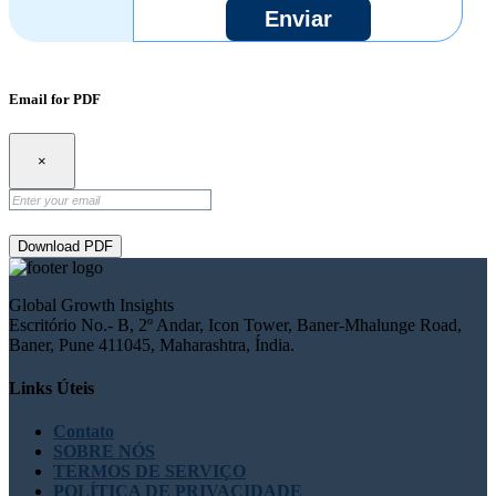
Enviar
Email for PDF
×
Download PDF
Global Growth Insights
Escritório No.- B, 2º Andar, Icon Tower, Baner-Mhalunge Road,
Baner, Pune 411045, Maharashtra, Índia.
Links Úteis
Contato
SOBRE NÓS
TERMOS DE SERVIÇO
POLÍTICA DE PRIVACIDADE