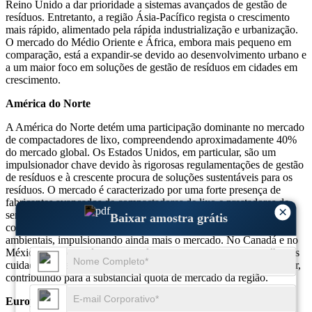
Reino Unido a dar prioridade a sistemas avançados de gestão de
resíduos. Entretanto, a região Ásia-Pacífico regista o crescimento
mais rápido, alimentado pela rápida industrialização e urbanização.
O mercado do Médio Oriente e África, embora mais pequeno em
comparação, está a expandir-se devido ao desenvolvimento urbano e
a um maior foco em soluções de gestão de resíduos em cidades em
crescimento.
América do Norte
A América do Norte detém uma participação dominante no mercado
de compactadores de lixo, compreendendo aproximadamente 40%
do mercado global. Os Estados Unidos, em particular, são um
impulsionador chave devido às rigorosas regulamentações de gestão
de resíduos e à crescente procura de soluções sustentáveis ​​para os
resíduos. O mercado é caracterizado por uma forte presença de
fabricantes avançados de compactadores de lixo e prestadores de
×
serviços. Muitas empresas dos EUA estão atualizando para
Baixar amostra grátis
compactadores ecológicos que aderem às regulamentações
ambientais, impulsionando ainda mais o mercado. No Canadá e no
México, a procura de compactadores em setores como o retalho, os
cuidados de saúde e as aplicações industriais também está a crescer,
contribuindo para a substancial quota de mercado da região.
Europa