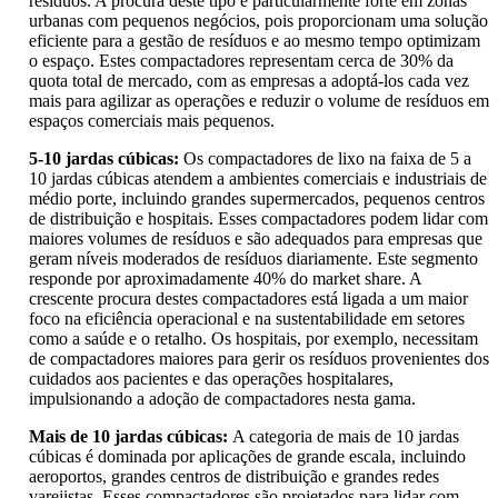
resíduos. A procura deste tipo é particularmente forte em zonas
urbanas com pequenos negócios, pois proporcionam uma solução
eficiente para a gestão de resíduos e ao mesmo tempo optimizam
o espaço. Estes compactadores representam cerca de 30% da
quota total de mercado, com as empresas a adoptá-los cada vez
mais para agilizar as operações e reduzir o volume de resíduos em
espaços comerciais mais pequenos.
5-10 jardas cúbicas:
Os compactadores de lixo na faixa de 5 a
10 jardas cúbicas atendem a ambientes comerciais e industriais de
médio porte, incluindo grandes supermercados, pequenos centros
de distribuição e hospitais. Esses compactadores podem lidar com
maiores volumes de resíduos e são adequados para empresas que
geram níveis moderados de resíduos diariamente. Este segmento
responde por aproximadamente 40% do market share. A
crescente procura destes compactadores está ligada a um maior
foco na eficiência operacional e na sustentabilidade em setores
como a saúde e o retalho. Os hospitais, por exemplo, necessitam
de compactadores maiores para gerir os resíduos provenientes dos
cuidados aos pacientes e das operações hospitalares,
impulsionando a adoção de compactadores nesta gama.
Mais de 10 jardas cúbicas:
A categoria de mais de 10 jardas
cúbicas é dominada por aplicações de grande escala, incluindo
aeroportos, grandes centros de distribuição e grandes redes
varejistas. Esses compactadores são projetados para lidar com