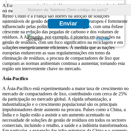
A Europa segue a América do Norte com uma participação de 30%
no mercado de compactadores de lixo. Países como a Alemanha, o
Reino Unido e a França são líderes na adoção de soluções
sustentáveis ​​de gestão de resíduos. O mercado europeu é fortemente
Enviar
influenciado pelas políticas ambientais da região, com uma ênfase
crescente na redução das pegadas de carbono e dos volumes de
resíduos. A Alemanha, por exemplo, é pioneira em inovações na
Garantimos total sigilo de suas informações pessoais.
Privacidade
gestão de resíduos, com um foco significativo na reciclagem e em
soluções energeticamente eficientes. À medida que as nações
europeias endurecem as suas regulamentações em torno da
eliminação de resíduos, a procura de compactadores de lixo que
cumpram as normas ambientais continua a aumentar, tornando esta
região um interveniente chave no mercado.
Ásia-Pacífico
A Ásia-Pacífico está experimentando a maior taxa de crescimento no
mercado de compactadores de lixo, contribuindo com cerca de 25%
da participação no mercado global. A rápida urbanização, a
industrialização e o crescimento populacional são os principais
impulsionadores deste aumento na procura. Países como a China, a
Índia e o Japão estão a assistir a um aumento acentuado na
necessidade de soluções de gestão de resíduos em todos os sectores
comerciais, incluindo o retalho, a saúde e a indústria transformadora.
Em particular, a expansão das infra-estruturas da China e o aumento