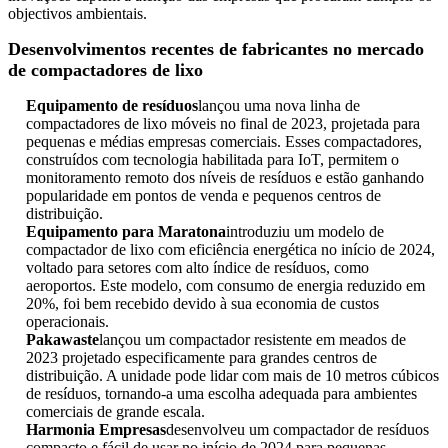
objectivos ambientais.
Desenvolvimentos recentes de fabricantes no mercado
de compactadores de lixo
Equipamento de resíduos
lançou uma nova linha de
compactadores de lixo móveis no final de 2023, projetada para
pequenas e médias empresas comerciais. Esses compactadores,
construídos com tecnologia habilitada para IoT, permitem o
monitoramento remoto dos níveis de resíduos e estão ganhando
popularidade em pontos de venda e pequenos centros de
distribuição.
Equipamento para Maratona
introduziu um modelo de
compactador de lixo com eficiência energética no início de 2024,
voltado para setores com alto índice de resíduos, como
aeroportos. Este modelo, com consumo de energia reduzido em
20%, foi bem recebido devido à sua economia de custos
operacionais.
Pakawaste
lançou um compactador resistente em meados de
2023 projetado especificamente para grandes centros de
distribuição. A unidade pode lidar com mais de 10 metros cúbicos
de resíduos, tornando-a uma escolha adequada para ambientes
comerciais de grande escala.
Harmonia Empresas
desenvolveu um compactador de resíduos
compacto e fácil de usar no início de 2024 para pequenas