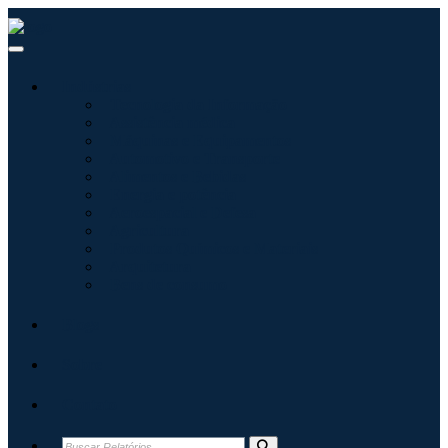
Indústrias
Tecnologia da Informação
Assistência médica
Máquinas e Equipamentos
Automotivo e Transporte
Alimentos e Bebidas
Energia e potência
Aeroespacial e Defesa
Agricultura
Produtos Químicos e Materiais
Arquitetura
Bens de consumo
Blogs
Sobre
Contato