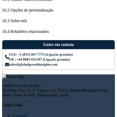
10.2 Opções de personalização
10.3 Sobre nós
10.4 Relatórios relacionados
Entre em contato
USA : +1 (855) 467-7775 (Ligação gratuita)
UK : +44 8085 022397 (Ligação gratuita)
sales@globalgrowthinsights.com
;
Global Growth Insights
Escritório No.- B, 2º Andar, Icon Tower, Baner-Mhalunge Road,
Baner, Pune 411045, Maharashtra, Índia.
Links Úteis
Contato