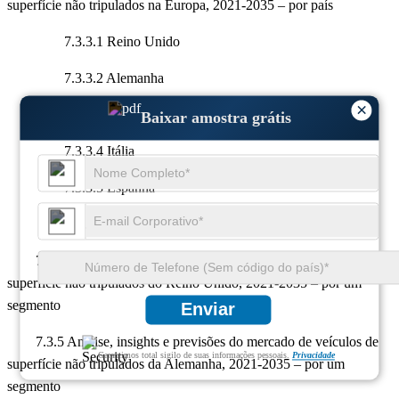
superfície não tripulados na Europa, 2021-2035 – por país
7.3.3.1 Reino Unido
7.3.3.2 Alemanha
×
7.3.3.3 França
Baixar amostra grátis
7.3.3.4 Itália
7.3.3.5 Espanha
7.3.3.6 Resto da Europa
7.3.4 Análise, insights e previsões do mercado de veículos de
superfície não tripulados do Reino Unido, 2021-2035 – por um
segmento
Enviar
7.3.5 Análise, insights e previsões do mercado de veículos de
Garantimos total sigilo de suas informações pessoais.
Privacidade
superfície não tripulados da Alemanha, 2021-2035 – por um
segmento