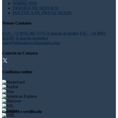
SOBRE NÓS
TERMOS DE SERVIÇO
POLÍTICA DE PRIVACIDADE
Nossos Contatos
USA : +1 (855) 467-7775 (Ligação gratuita)
UK : +44 8085
022397 (Ligação gratuita)
sales@globalgrowthinsights.com
Conecte-se Conosco
Confiança online
Confiável e certificado