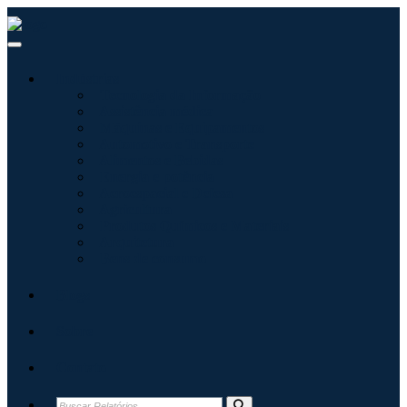
Indústrias
Tecnologia da Informação
Assistência médica
Máquinas e Equipamentos
Automotivo e Transporte
Alimentos e Bebidas
Energia e potência
Aeroespacial e Defesa
Agricultura
Produtos Químicos e Materiais
Arquitetura
Bens de consumo
Blogs
Sobre
Contato