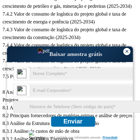
crescimento de petróleo e gás, mineração e pedreiras (2025-2034)
7.4.2 Valor de consumo de logística do projeto global e taxa de
crescimento de energia e potência (2025-2034)
7.4.3 Valor de consumo de logística do projeto global e taxa de
crescimento da construção (2025-2034)
7.4.4 Valor de consumo de logística do projeto global e taxa de
×
crescimento da manufatura (2025-2034)
Baixar amostra grátis
7.4.5 Valor de consumo de logística do projeto global e taxa de
crescimento de outros usuários finais (2025-2034)
7.5 Previsão de mercado de logística de projetos sob COVID-19
8 Análise Upstream e Downstream do Mercado de Logística de
Projetos
8.1 Análise da Cadeia Industrial de Logística de Projetos
8.2 Principais fornecedores de matérias-primas e análise de preços
Enviar
8.3 Análise da Estrutura de Custos de Fabricação
8.3.1 Análise de custos de mão de obra
Garantimos total sigilo de suas informações pessoais.
Privacidade
8.3.2 Análise de Custos Energéticos