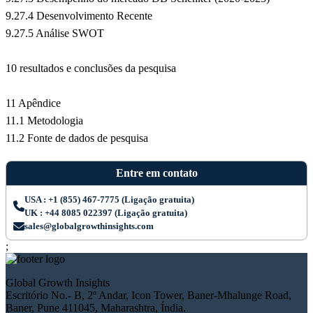
9.27.4 Desenvolvimento Recente
9.27.5 Análise SWOT
10 resultados e conclusões da pesquisa
11 Apêndice
11.1 Metodologia
11.2 Fonte de dados de pesquisa
Entre em contato
USA : +1 (855) 467-7775 (Ligação gratuita)
UK : +44 8085 022397 (Ligação gratuita)
sales@globalgrowthinsights.com
;
Global Growth Insights
Escritório No.- B, 2º Andar, Icon Tower, Baner-Mhalunge Road,
Baner, Pune 411045, Maharashtra, Índia.