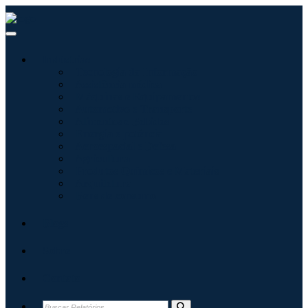
Indústrias
Tecnologia da Informação
Assistência médica
Máquinas e Equipamentos
Automotivo e Transporte
Alimentos e Bebidas
Energia e potência
Aeroespacial e Defesa
Agricultura
Produtos Químicos e Materiais
Arquitetura
Bens de consumo
Blogs
Sobre
Contato