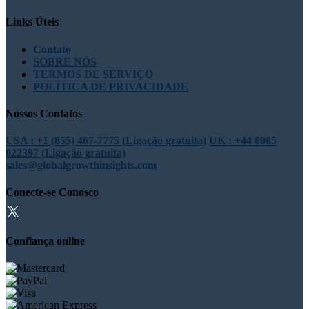
Links Úteis
Contato
SOBRE NÓS
TERMOS DE SERVIÇO
POLÍTICA DE PRIVACIDADE
Nossos Contatos
USA : +1 (855) 467-7775 (Ligação gratuita)
UK : +44 8085
022397 (Ligação gratuita)
sales@globalgrowthinsights.com
Conecte-se Conosco
Confiança online