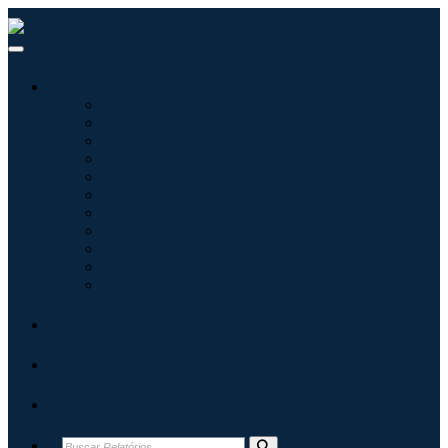
Indústrias
Tecnologia da Informação
Assistência médica
Máquinas e Equipamentos
Automotivo e Transporte
Alimentos e Bebidas
Energia e potência
Aeroespacial e Defesa
Agricultura
Produtos Químicos e Materiais
Arquitetura
Bens de consumo
Blogs
Sobre
Contato