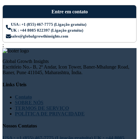
Entre em contato
USA : +1 (855) 467-7775 (Ligação gratuita)
UK : +44 8085 022397 (Ligação gratuita)
sales@globalgrowthinsights.com
;
Global Growth Insights
Escritório No.- B, 2º Andar, Icon Tower, Baner-Mhalunge Road,
Baner, Pune 411045, Maharashtra, Índia.
Links Úteis
Contato
SOBRE NÓS
TERMOS DE SERVIÇO
POLÍTICA DE PRIVACIDADE
Nossos Contatos
USA : +1 (855) 467-7775 (Ligação gratuita)
UK : +44 8085