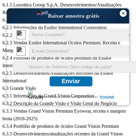
6.1.5 Luxottica Group S.p.A. Desenvolvimentos/Atualizações
Recentes
×
Baixar amostra grátis
6.2 Essilor Internacional
6.2.1 Informações da Essilor International Corporation
6.2.2 Descrição Internacional e Visão Geral do Negócio da Essilor
6.2.3 Vendas Essilor International Óculos Premium, Receita e
Margem Bruta (2018-2025)
6.2.4 Portfólio de produtos de óculos premium da Essilor
International
6.2.5 Desenvolvimentos/Atualizações Recentes da Essilor
Enviar
International
6.3 Grande Visão
6.3.1 Informações da Grand Vision Corporation
Garantimos total sigilo de suas informações pessoais.
Privacidade
6.3.2 Descrição da Grande Visão e Visão Geral do Negócio
6.3.3 Vendas Grand Vision Premium Eyewear, receita e margem
bruta (2018-2025)
6.3.4 Portfólio de produtos de óculos Grand Vision Premium
6.3.5 Desenvolvimentos/atualizações recentes da Grand Vision