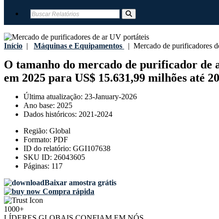
Início
|
Máquinas e Equipamentos
|
Mercado de purificadores de
O tamanho do mercado de purificador de ar
em 2025 para US$ 15.631,99 milhões até 2
Última atualização:
23-January-2026
Ano base:
2025
Dados históricos:
2021-2024
Região:
Global
Formato:
PDF
ID do relatório:
GGI107638
SKU ID:
26043605
Páginas:
117
Baixar amostra grátis
Compra rápida
1000+
LÍDERES GLOBAIS CONFIAM EM NÓS