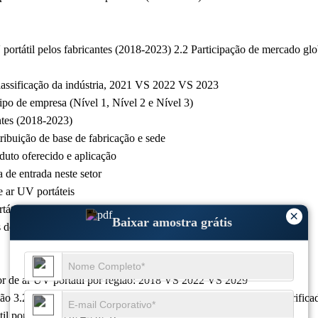
portátil pelos fabricantes (2018-2023) 2.2 Participação de mercado glo
 classificação da indústria, 2021 VS 2022 VS 2023
tipo de empresa (Nível 1, Nível 2 e Nível 3)
ntes (2018-2023)
stribuição de base de fabricação e sede
oduto oferecido e aplicação
a de entrada neste setor
e ar UV portáteis
táteis
×
Baixar amostra grátis
 de ar UV portáteis por receita
dor de ar UV portátil por região: 2018 VS 2022 VS 2029
ião 3.2.1 Participação de mercado global do valor da produção Purifica
til por região (2024-2029)