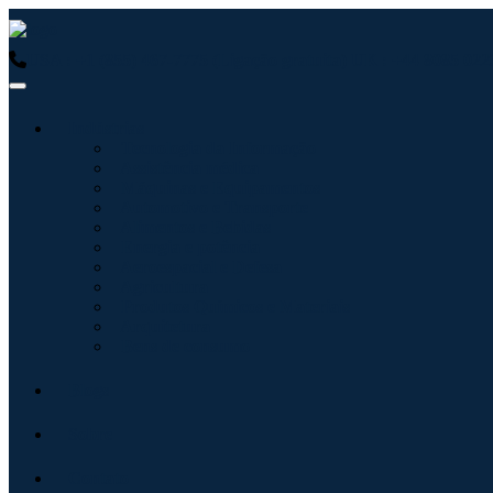
USA : +1 (855) 467-7775 (Ligação gratuita)
UK : +44 8085 0223
Indústrias
Tecnologia da Informação
Assistência médica
Máquinas e Equipamentos
Automotivo e Transporte
Alimentos e Bebidas
Energia e potência
Aeroespacial e Defesa
Agricultura
Produtos Químicos e Materiais
Arquitetura
Bens de consumo
Blogs
Sobre
Contato