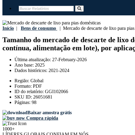
Início
|
Bens de consumo
|
Mercado de descarte de lixo para pias
Tamanho do mercado de descarte de lixo dom
contínua, alimentação em lote), por aplicaçõ
Última atualização:
27-February-2026
Ano base:
2025
Dados históricos:
2021-2024
Região:
Global
Formato:
PDF
ID do relatório:
GGI102066
SKU ID:
26051681
Páginas:
98
Baixar amostra grátis
Compra rápida
1000+
LÍDERES GLOBAIS CONFIAM EM NÓS