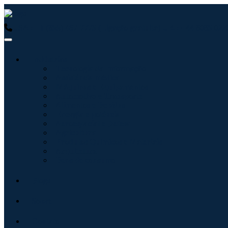
USA : +1 (855) 467-7775 (Ligação gratuita)
UK : +44 8085 0223
Indústrias
Tecnologia da Informação
Assistência médica
Máquinas e Equipamentos
Automotivo e Transporte
Alimentos e Bebidas
Energia e potência
Aeroespacial e Defesa
Agricultura
Produtos Químicos e Materiais
Arquitetura
Bens de consumo
Blogs
Sobre
Contato