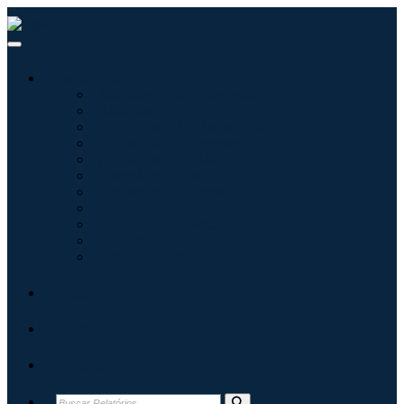
Indústrias
Tecnologia da Informação
Assistência médica
Máquinas e Equipamentos
Automotivo e Transporte
Alimentos e Bebidas
Energia e potência
Aeroespacial e Defesa
Agricultura
Produtos Químicos e Materiais
Arquitetura
Bens de consumo
Blogs
Sobre
Contato