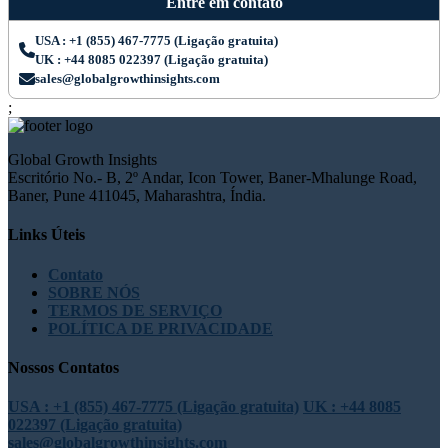
Entre em contato
USA : +1 (855) 467-7775 (Ligação gratuita)
UK : +44 8085 022397 (Ligação gratuita)
sales@globalgrowthinsights.com
;
Global Growth Insights
Escritório No.- B, 2º Andar, Icon Tower, Baner-Mhalunge Road,
Baner, Pune 411045, Maharashtra, Índia.
Links Úteis
Contato
SOBRE NÓS
TERMOS DE SERVIÇO
POLÍTICA DE PRIVACIDADE
Nossos Contatos
USA : +1 (855) 467-7775 (Ligação gratuita)
UK : +44 8085
022397 (Ligação gratuita)
sales@globalgrowthinsights.com