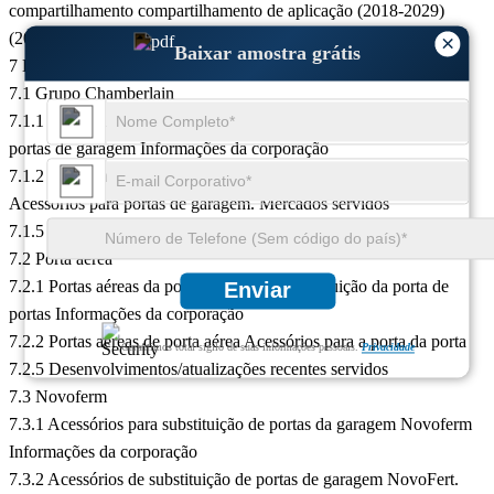
compartilhamento compartilhamento de aplicação (2018-2029)
(2018-2029)
×
Baixar amostra grátis
7 Empresas-chave perfiladas
7.1 Grupo Chamberlain
7.1.1 Grupo de garagem Acessórios para substituição de portas de
portas de garagem Informações da corporação
7.1.2 Garagem Garagem Garagem Substituição de portas) 7.10
Acessórios para portas de garagem. Mercados servidos
7.1.5 Grupo Chamberlain Desenvolvimentos/Atualizações recentes
7.2 Porta aérea
7.2.1 Portas aéreas da porta de porta de substituição da porta de
Enviar
portas Informações da corporação
7.2.2 Portas aéreas de porta aérea Acessórios para a porta da porta
Garantimos total sigilo de suas informações pessoais.
Privacidade
7.2.5 Desenvolvimentos/atualizações recentes servidos
7.3 Novoferm
7.3.1 Acessórios para substituição de portas da garagem Novoferm
Informações da corporação
7.3.2 Acessórios de substituição de portas de garagem NovoFert.