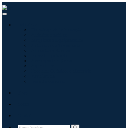
Indústrias
Tecnologia da Informação
Assistência médica
Máquinas e Equipamentos
Automotivo e Transporte
Alimentos e Bebidas
Energia e potência
Aeroespacial e Defesa
Agricultura
Produtos Químicos e Materiais
Arquitetura
Bens de consumo
Blogs
Sobre
Contato