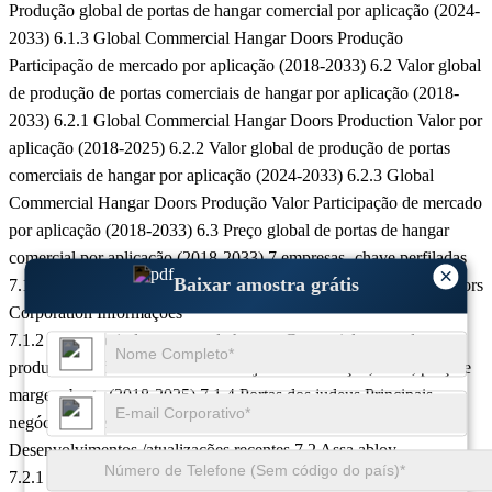
Produção global de portas de hangar comercial por aplicação (2024-
2033)
6.1.3 Global Commercial Hangar Doors Produção
Participação de mercado por aplicação (2018-2033)
6.2 Valor global
de produção de portas comerciais de hangar por aplicação (2018-
2033)
6.2.1 Global Commercial Hangar Doors Production Valor por
aplicação (2018-2025)
6.2.2 Valor global de produção de portas
comerciais de hangar por aplicação (2024-2033)
6.2.3 Global
Commercial Hangar Doors Produção Valor Participação de mercado
por aplicação (2018-2033)
6.3 Preço global de portas de hangar
comercial por aplicação (2018-2033)
7 empresas -chave perfiladas
×
Baixar amostra grátis
7.1 Portas dos judeus
7.1.1 Juders Doors Commercial Hangar Doors
Corporation Informações
7.1.2 Portas de judeus portas de hangar Comercial portas de
produtos Portfólio
7.1.3 Portas dos judeus Produção, valor, preço e
margem bruta (2018-2025)
7.1.4 Portas dos judeus Principais
negócios e mercados servidos
7.1.5 Portas dos judeus
Desenvolvimentos /atualizações recentes
7.2 Assa abloy
7.2.1 Assa Abloy Commercial Hangar Doors Corporation