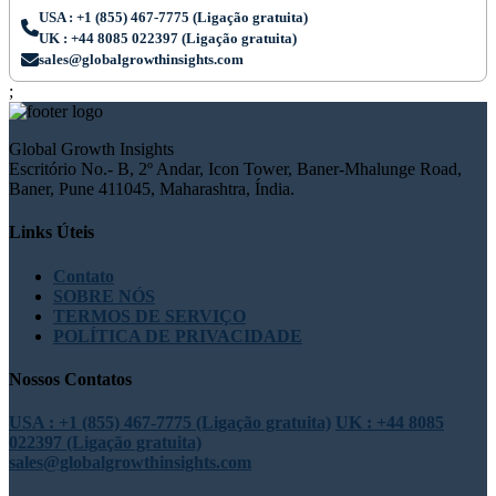
USA : +1 (855) 467-7775 (Ligação gratuita)
UK : +44 8085 022397 (Ligação gratuita)
sales@globalgrowthinsights.com
;
Global Growth Insights
Escritório No.- B, 2º Andar, Icon Tower, Baner-Mhalunge Road,
Baner, Pune 411045, Maharashtra, Índia.
Links Úteis
Contato
SOBRE NÓS
TERMOS DE SERVIÇO
POLÍTICA DE PRIVACIDADE
Nossos Contatos
USA : +1 (855) 467-7775 (Ligação gratuita)
UK : +44 8085
022397 (Ligação gratuita)
sales@globalgrowthinsights.com