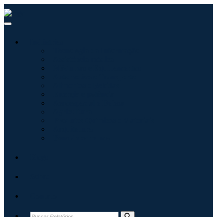
Indústrias
Tecnologia da Informação
Assistência médica
Máquinas e Equipamentos
Automotivo e Transporte
Alimentos e Bebidas
Energia e potência
Aeroespacial e Defesa
Agricultura
Produtos Químicos e Materiais
Arquitetura
Bens de consumo
Blogs
Sobre
Contato