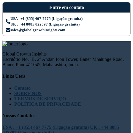
Entre em contato
USA : +1 (855) 467-7775 (Ligação gratuita)
UK : +44 8085 022397 (Ligação gratuita)
sales@globalgrowthinsights.com
;
Global Growth Insights
Escritório No.- B, 2º Andar, Icon Tower, Baner-Mhalunge Road,
Baner, Pune 411045, Maharashtra, Índia.
Links Úteis
Contato
SOBRE NÓS
TERMOS DE SERVIÇO
POLÍTICA DE PRIVACIDADE
Nossos Contatos
USA : +1 (855) 467-7775 (Ligação gratuita)
UK : +44 8085
022397 (Ligação gratuita)