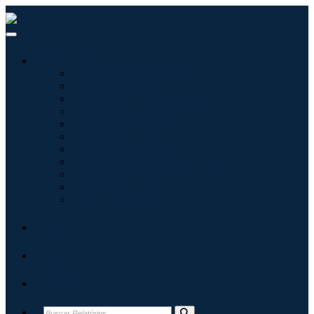
Indústrias
Tecnologia da Informação
Assistência médica
Máquinas e Equipamentos
Automotivo e Transporte
Alimentos e Bebidas
Energia e potência
Aeroespacial e Defesa
Agricultura
Produtos Químicos e Materiais
Arquitetura
Bens de consumo
Blogs
Sobre
Contato