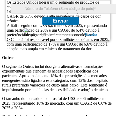
Os Estados Unidos lideraram o segmento de produtos de
comprimidos de 100 mg com um tamanho de mercado de US$
14,0 milhões em 2025, detendo uma participação de 35% e um
CAGR de 6,7% devido à alta prevalência de casos de dor
Enviar
crônica.
A Itália seguiu com US$ 8,0 milhões em 2025, representando
uma participação de 20% e um CAGR de 6,4% devido à
Garantimos total sigilo de suas informações pessoais.
Privacidade
preferência de prescrição em tratamentos oncológicos.
O Canadá foi responsável por 6,8 milhões de dólares em 2025,
com uma participação de 17% e um CAGR de 6,6% devido à
adoção mais ampla em clínicas de tratamento da dor.
Outros
O segmento Outros inclui dosagens alternativas e formulações
experimentais que atendem às necessidades específicas dos
pacientes. Aproximadamente 18% das prescrições dos mercados
emergentes estão ligadas a esta categoria, com 12% dos hospitais
rurais preferindo variações de custo mais baixo. Este segmento é
impulsionado por tendências de acessibilidade e adoção de nicho.
O tamanho do mercado de outros foi de US$ 20,06 milhões em
2025, representando 10% do mercado, com um CAGR de 6,0% de
2025 a 2034.