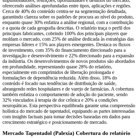
impulsionadores, restrições, oportunidades e desafios do mercado,
oferecendo análises aprofundadas entre tipos, aplicações e regiões.
Cerca de 40% do conteúdo centra-se na segmentação detalhada,
garantindo clareza sobre os padrões de procura ao nível do produto,
enquanto quase 30% enfatiza a análise regional, com a contribuição
e a quota de cada geografia descritas. O relatório traça o perfil dos
principais fabricantes, cobrindo 100% dos principais players que
moldam o mercado, com 25% de análise dedicada às estratégias das
empresas líderes e 15% aos players emergentes. Destaca os fluxos
de investimento, com 35% do financiamento direcionado para a
investigação e desenvolvimento e 22% direcionado para a expansão
da indústria. Os desenvolvimentos de novos produtos são abordados
em profundidade, representando quase 28% do relatório,
especialmente em comprimidos de liberação prolongada e
formulações de dependência reduzida. Além disso, 18% do
conteúdo é focado nas tendências de distribuição de saúde,
abrangendo redes hospitalares e de varejo de farmácias. A cobertura
também enfatiza o comportamento de adoção do paciente, sendo
32% vinculados à terapia de dor crônica e 20% a condições
neuropáticas. Esta perspectiva equilibrada garante uma compreensão
holística do mercado de tapentadol, equipando as partes interessadas
com insights factuais para tomar decisões baseadas em dados para
crescimento estratégico e posicionamento de mercado.
Mercado Tapentadol (Palexia) Cobertura do relatório