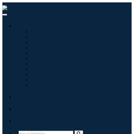
Indústrias
Tecnologia da Informação
Assistência médica
Máquinas e Equipamentos
Automotivo e Transporte
Alimentos e Bebidas
Energia e potência
Aeroespacial e Defesa
Agricultura
Produtos Químicos e Materiais
Arquitetura
Bens de consumo
Blogs
Sobre
Contato