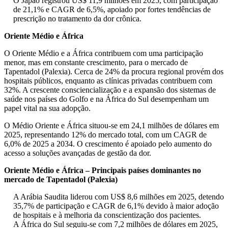
O Japão registrou US$ 11,9 milhões em 2025, com participação
de 21,1% e CAGR de 6,5%, apoiado por fortes tendências de
prescrição no tratamento da dor crônica.
Oriente Médio e África
O Oriente Médio e a África contribuem com uma participação
menor, mas em constante crescimento, para o mercado de
Tapentadol (Palexia). Cerca de 24% da procura regional provém dos
hospitais públicos, enquanto as clínicas privadas contribuem com
32%. A crescente consciencialização e a expansão dos sistemas de
saúde nos países do Golfo e na África do Sul desempenham um
papel vital na sua adopção.
O Médio Oriente e África situou-se em 24,1 milhões de dólares em
2025, representando 12% do mercado total, com um CAGR de
6,0% de 2025 a 2034. O crescimento é apoiado pelo aumento do
acesso a soluções avançadas de gestão da dor.
Oriente Médio e África – Principais países dominantes no
mercado de Tapentadol (Palexia)
A Arábia Saudita liderou com US$ 8,6 milhões em 2025, detendo
35,7% de participação e CAGR de 6,1% devido à maior adoção
de hospitais e à melhoria da conscientização dos pacientes.
A África do Sul seguiu-se com 7,2 milhões de dólares em 2025,