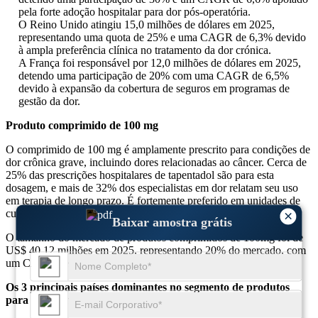
pela forte adoção hospitalar para dor pós-operatória.
O Reino Unido atingiu 15,0 milhões de dólares em 2025,
representando uma quota de 25% e uma CAGR de 6,3% devido
à ampla preferência clínica no tratamento da dor crónica.
A França foi responsável por 12,0 milhões de dólares em 2025,
detendo uma participação de 20% com uma CAGR de 6,5%
devido à expansão da cobertura de seguros em programas de
gestão da dor.
Produto comprimido de 100 mg
O comprimido de 100 mg é amplamente prescrito para condições de
dor crônica grave, incluindo dores relacionadas ao câncer. Cerca de
25% das prescrições hospitalares de tapentadol são para esta
dosagem, e mais de 32% dos especialistas em dor relatam seu uso
em terapia de longo prazo. É fortemente preferido em unidades de
cuidados de alta intensidade e centros de oncologia.
×
Baixar amostra grátis
O tamanho do mercado de produtos comprimidos de 100mg foi de
US$ 40,12 milhões em 2025, representando 20% do mercado, com
um CAGR de 6,5% de 2025 a 2034.
Os 3 principais países dominantes no segmento de produtos
para comprimidos de 100 mg